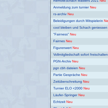
RemoteSchach Masters 2021
Neu
Anmeldung zum turnier
Neu
rs-archiv
Neu
Beleidigungen durch Mitspielerin
N
cool bleiben und Schach geniessen
"Fairness"
Neu
Fairnes
Neu
Figurenwert
Neu
Vollmitgliedschaft sofort freischalten
PGN-Archiv
Neu
pgn cbh dateien
Neu
Partie Gespräche
Neu
Zeitüberschreitung
Neu
Turnier ELO <2000
Neu
Läufer-Springer
Neu
Echtzeit
Neu