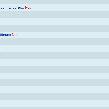
h dem Ende zu...
Neu
öffnung
Neu
eu