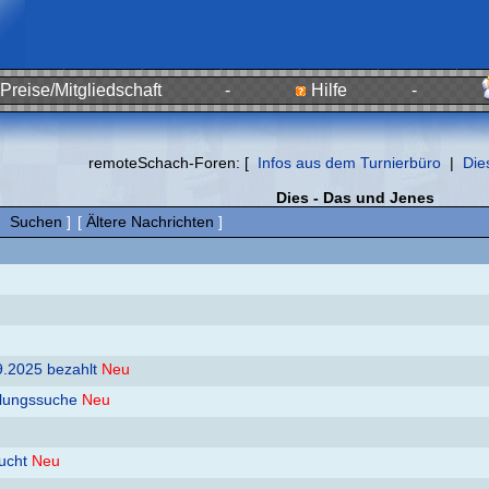
Preise/Mitgliedschaft
-
Hilfe
-
remoteSchach-Foren: [
Infos aus dem Turnierbüro
|
Die
Dies - Das und Jenes
|
Suchen
]
[
Ältere Nachrichten
]
9.2025 bezahlt
Neu
llungssuche
Neu
sucht
Neu