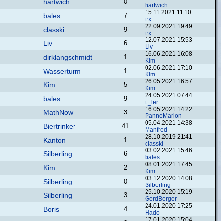
hartwich
0
hartwich
15.11.2021 11:10
bales
7
trx
22.09.2021 19:49
classki
9
trx
12.07.2021 15:53
Liv
6
Liv
16.06.2021 16:08
dirklangschmidt
1
Kim
02.06.2021 17:10
Wasserturm
1
Kim
26.05.2021 16:57
Kim
5
Kim
24.05.2021 07:44
bales
9
ti_ler
16.05.2021 14:22
MathNow
3
PanneMarion
05.04.2021 14:38
Biertrinker
41
Manfred
28.10.2019 21:41
Kanton
1
classki
03.02.2021 15:46
Silberling
6
bales
08.01.2021 17:45
Kim
2
Kim
03.12.2020 14:08
Silberling
0
Silberling
25.10.2020 15:19
Silberling
3
GerdBerger
24.01.2020 17:25
Boris
4
Hado
17.01.2020 15:04