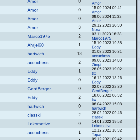
Amor
0
Amor
15.09.2024 09:41
Amor
0
Amor
09.06.2024 11:32
Amor
0
Amor
29.12.2023 20:30
Amor
3
Nora
03.11.2023 18:28
Marco1975
2
Marco1975
15.10.2023 19:38
Ahrjei60
1
Eddy
31.08.2023 10:31
hartwich
13
accuchess
09.08.2023 14:03
accuchess
2
Zimpi
28.05.2023 19:02
Eddy
1
trx
16.12.2022 18:26
Eddy
0
Eddy
02.07.2022 22:30
GerdBerger
0
GerdBerger
18.06.2022 06:32
Eddy
2
trx
08.04.2022 15:08
hartwich
0
hartwich
28.02.2022 09:46
classki
2
classki
14.01.2022 19:53
Lokomotive
0
Lokomotive
12.12.2021 18:32
accuchess
1
Topar
09.12.2021 09:42