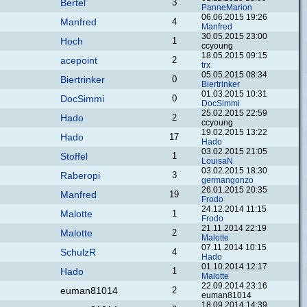
Bertel
3
PanneMarion
06.06.2015 19:26
Manfred
4
Manfred
30.05.2015 23:00
Hoch
1
ccyoung
18.05.2015 09:15
acepoint
2
trx
05.05.2015 08:34
Biertrinker
0
Biertrinker
01.03.2015 10:31
DocSimmi
0
DocSimmi
25.02.2015 22:59
Hado
2
ccyoung
19.02.2015 13:22
Hado
17
Hado
03.02.2015 21:05
Stoffel
1
LouisaN
03.02.2015 18:30
Raberopi
3
germangonzo
26.01.2015 20:35
Manfred
19
Frodo
24.12.2014 11:15
Malotte
1
Frodo
21.11.2014 22:19
Malotte
2
Malotte
07.11.2014 10:15
SchulzR
4
Hado
01.10.2014 12:17
Hado
1
Malotte
22.09.2014 23:16
euman81014
2
euman81014
18.09.2014 14:39