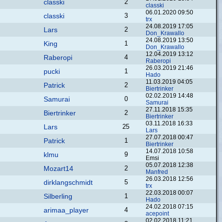
classki
2
classki
06.01.2020 09:50
classki
3
trx
24.08.2019 17:05
Lars
2
Don_Krawallo
24.08.2019 13:50
King
1
Don_Krawallo
12.04.2019 13:12
Raberopi
4
Raberopi
26.03.2019 21:46
pucki
1
Hado
11.03.2019 04:05
Patrick
2
Biertrinker
02.02.2019 14:48
Samurai
0
Samurai
27.11.2018 15:35
Biertrinker
2
Biertrinker
03.11.2018 16:33
Lars
25
Lars
27.07.2018 00:47
Patrick
1
Biertrinker
14.07.2018 10:58
klmu
9
Emsi
05.07.2018 12:38
Mozart14
2
Manfred
26.03.2018 12:56
dirklangschmidt
5
trx
22.03.2018 00:07
Silberling
1
Hado
24.02.2018 07:15
arimaa_player
4
acepoint
02.02.2018 11:21