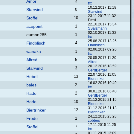
Amor
3
trx
10.12.2017 11:18
Starwind
0
Starwind
23.11.2017 11:32
Stoffel
10
Emsi
22.10.2017 15:34
acepoint
1
SSalzmann
02.10.2017 11:32
euman285
1
trx
25.08.2017 13:25
Findblisch
4
Findblisch
02.06.2017 09:26
wanaka
3
trx
20.05.2017 11:20
Alfred
5
Alfred
20.12.2016 18:59
Starwind
3
GerdBerger
22.07.2016 11:05
Hebell
13
Biertrinker
16.02.2016 10:49
bales
2
trx
30.01.2016 06:40
Hado
2
GerdBerger
31.12.2015 21:15
Hado
10
Biertrinker
31.12.2015 21:13
Biertrinker
12
Biertrinker
24.12.2015 23:28
Frodo
1
zobbes
17.11.2015 11:25
Stoffel
7
trx
01.11.2015 13:09