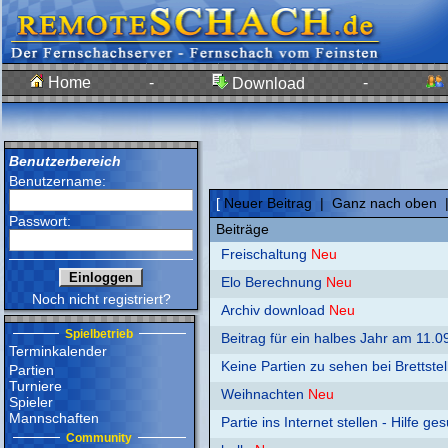
Home
-
-
Download
Benutzerbereich
Benutzername:
[
Neuer Beitrag
|
Ganz nach oben
Passwort:
Beiträge
Freischaltung
Neu
Elo Berechnung
Neu
Noch nicht registriert?
Archiv download
Neu
Spielbetrieb
Beitrag für ein halbes Jahr am 11.0
Terminkalender
Keine Partien zu sehen bei Brettste
Partien
Turniere
Weihnachten
Neu
Spieler
Mannschaften
Partie ins Internet stellen - Hilfe ge
Community