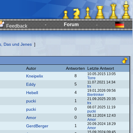
-
Forum
-
Feedback
s, Das und Jenes
]
Autor
Antworten
Letzte Antwort
10.05.2015 13:05
Kneipelix
8
Torre
11.07.2021 14:34
Eddy
5
trx
19.01.2026 09:56
Hebell
4
Biertrinker
21.09.2025 20:35
pucki
1
trx
08.07.2025 11:19
pucki
0
pucki
08.12.2024 12:43
Amor
0
Amor
20.09.2024 18:29
GerdBerger
1
Amor
15.09.2024 09:45