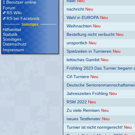
hallo
Neu
1 Benutzer online
Forum
nachricht
Neu
RS Wiki
Wahl in EUROPA
Neu
RS bei Facebook
Sonstiges
Weihnachten
Neu
Hilfsmittel
Statistik
Bestellung nicht verbucht
Neu
Sonstiges
unsportlich
Neu
Datenschutz
Impressum
Spielzeiten in Turnieren
Neu
lettisches Gambit
Neu
Frühling 2023 Das Turnier begann 
Cif-Turniere
Neu
Deutsche Seniorenmannschaftsmeist
Jahreszeiten Frühling
Neu
RSM 2022
Neu
Zu viele Remisen
Neu
neues Testfenster
Neu
Turnier ist nicht normgerecht!
Neu