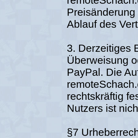
remoteSchach.
Preisänderung 
Ablauf des Vert
3. Derzeitiges 
Überweisung od
PayPal. Die Au
remoteSchach.d
rechtskräftig 
Nutzers ist nicht
§7 Urheberrech