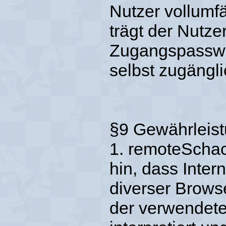
Nutzer vollumf
trägt der Nutze
Zugangspasswo
selbst zugängl
§9 Gewährleis
1. remoteSchac
hin, dass Inter
diverser Brows
der verwendete