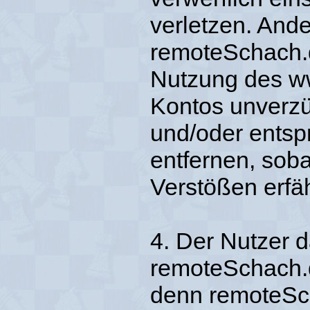
verletzen. Ande
remoteSchach.d
Nutzung des w
Kontos unverzüg
und/oder entsp
entfernen, sob
Verstößen erfäh
4. Der Nutzer d
remoteSchach.d
denn remoteSc