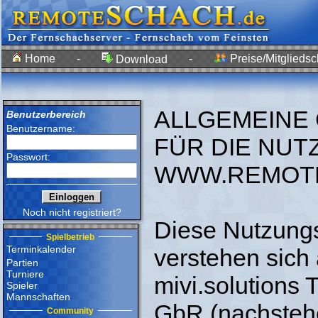
Home
-
-
Preise/Mitgliedsc
Download
ALLGEMEINE
Benutzerbereich
Benutzername:
FÜR DIE NUT
Passwort:
WWW.REMOT
Noch nicht registriert?
Diese Nutzungs
Spielbetrieb
Terminkalender
verstehen sich
Partien
Turniere
mivi.solutions 
Spieler
Mannschaften
GbR (nachstehen
Community