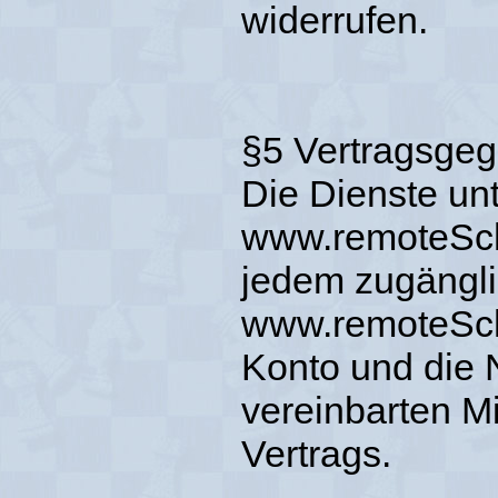
widerrufen.
§5 Vertragsge
Die Dienste un
www.remoteScha
jedem zugängli
www.remoteScha
Konto und die 
vereinbarten M
Vertrags.