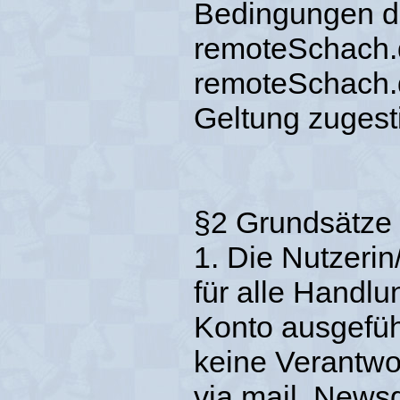
Bedingungen d
remoteSchach.d
remoteSchach.de
Geltung zugest
§2 Grundsätze
1. Die Nutzerin/
für alle Handlu
Konto ausgefüh
keine Verantwor
via mail, News