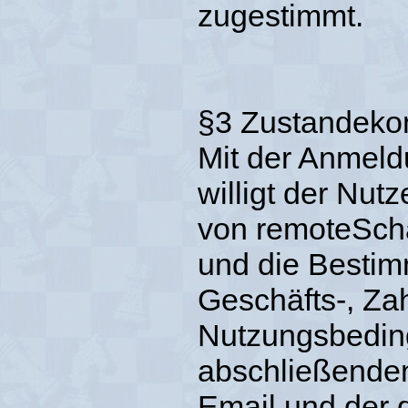
zugestimmt.
§3 Zustandeko
Mit der Anmel
willigt der Nut
von remoteSch
und die Besti
Geschäfts-, Za
Nutzungsbeding
abschließende
Email und der 