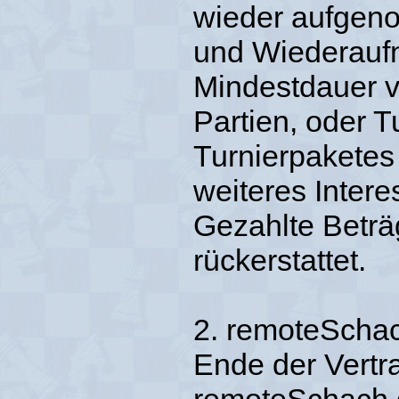
wieder aufgen
und Wiederaufn
Mindestdauer v
Partien, oder T
Turnierpaketes 
weiteres Inter
Gezahlte Betr
rückerstattet.
2. remoteSchach
Ende der Vertr