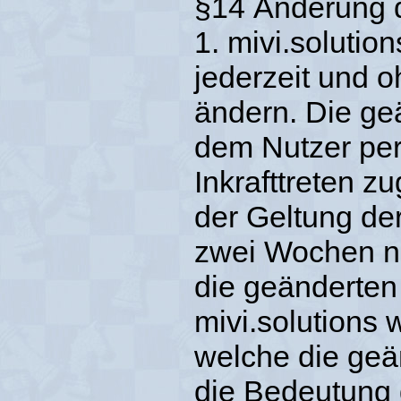
§14 Änderung d
1. mivi.solutio
jederzeit und
ändern. Die g
dem Nutzer per
Inkrafttreten z
der Geltung de
zwei Wochen na
die geänderte
mivi.solutions 
welche die geä
die Bedeutung 