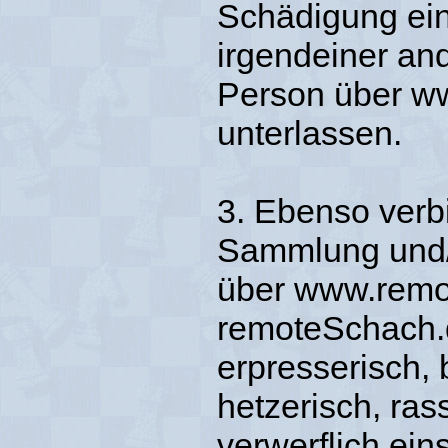
Schädigung ein
irgendeiner and
Person über w
unterlassen.
3. Ebenso verbi
Sammlung und/o
über www.remo
remoteSchach.d
erpresserisch, 
hetzerisch, ras
verwerflich ei