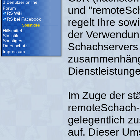
3 Benutzer online
und "remoteSch
Forum
RS Wiki
regelt Ihre sow
RS bei Facebook
Sonstiges
Hilfsmittel
der Verwendun
Statistik
Sonstiges
Schachservers
Datenschutz
Impressum
zusammenhäng
Dienstleistunge
Im Zuge der st
remoteSchach-
gelegentlich zu
auf. Dieser Ums