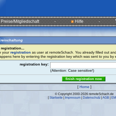
Preise/Mitgliedschaft
-
Hilfe
-
Freischaltung
egistration...
e your
registration
as user at remoteSchach. You already filled out and 
happens here by entering the registration key which was sent to you by 
registration key:
(Attention: Case sensitive!)
[
Home
]
© Copyright 2000-2026 remoteSchach.de
[
Startseite
|
Impressum
|
Datenschutz
|
AGB
|
EM