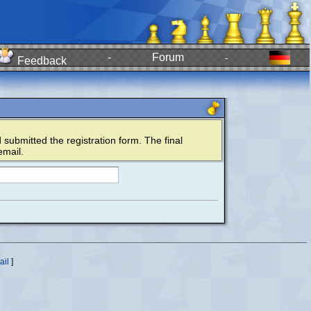
-
Forum
-
Feedback
submitted the registration form. The final
email.
ail
]