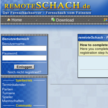
Home
-
-
Download
remtoteSchach - 
Benutzerbereich
Benutzername:
How to complete r
Here you complet
registration step 
Password:
Noch nicht registriert?
Spielbetrieb
Terminkalender
Partien
Turniere
Spieler
Mannschaften
Community