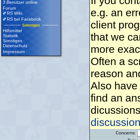
If you con
3 Benutzer online
Forum
e.g. an err
RS Wiki
RS bei Facebook
client pro
Sonstiges
Hilfsmittel
that we ca
Statistik
Sonstiges
Datenschutz
more exact
Impressum
Often a sc
reason and 
Also have 
find an an
dicussions
discussio
Concerns: