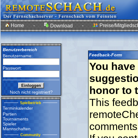
Home
-
-
Preise/Mitgliedsc
Download
Benutzerbereich
Feedback-Form
Benutzername:
You have 
Passwort:
suggestio
honor to 
Noch nicht registriert?
This feedb
Spielbetrieb
Terminkalender
remoteChe
Partien
Tournaments
comments 
Spieler
Mannschaften
Community