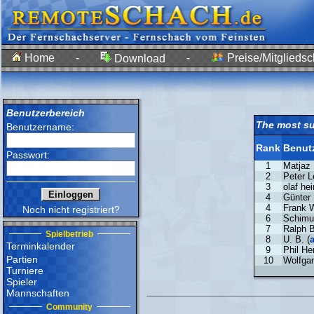
Home
-
-
Preise/Mitgliedsc
Download
Benutzerbereich
The most su
Benutzername:
Rank
Benut
Passwort:
1
Matjaz 
2
Peter L
3
olaf hei
4
Günter 
4
Frank W
Noch nicht registriert?
6
Schimun
7
Ralph B
Spielbetrieb
8
U. B. (
Terminkalender
9
Phil He
Partien
10
Wolfgan
Turniere
Spieler
Mannschaften
Community