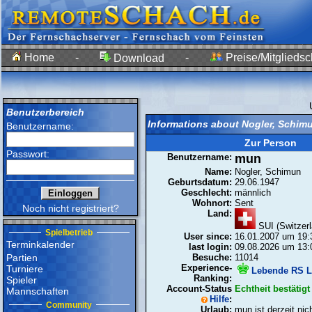
Home
-
-
Preise/Mitgliedsc
Download
Benutzerbereich
Informations about Nogler, Schim
Benutzername:
Zur Person
Passwort:
Benutzername:
mun
Name:
Nogler, Schimun
Geburtsdatum:
29.06.1947
Geschlecht:
männlich
Wohnort:
Sent
Noch nicht registriert?
Land:
SUI (Switzerl
Spielbetrieb
User since:
16.01.2007 um 19:
Terminkalender
last login:
09.08.2026 um 13:
Partien
Besuche:
11014
Experience-
Turniere
Lebende RS L
Ranking:
Spieler
Account-Status
Echtheit bestätigt
Mannschaften
Hilfe
:
Community
Urlaub:
mun ist derzeit nic