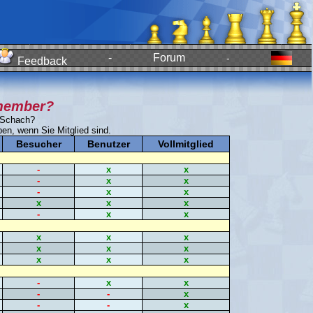
-
Forum
-
Feedback
member?
teSchach?
ben, wenn Sie Mitglied sind.
Besucher
Benutzer
Vollmitglied
-
x
x
-
x
x
-
x
x
x
x
x
-
x
x
x
x
x
x
x
x
x
x
x
-
x
x
-
-
x
-
-
x