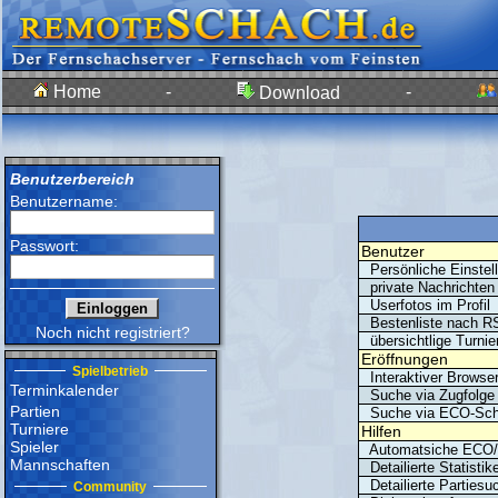
Home
-
-
Download
Benutzerbereich
Benutzername:
Passwort:
Benutzer
Persönliche Einstel
private Nachrichten 
Userfotos im Profil
Bestenliste nach R
Noch nicht registriert?
übersichtlige Turnier
Eröffnungen
Spielbetrieb
Interaktiver Browse
Terminkalender
Suche via Zugfolge
Partien
Suche via ECO-Sch
Turniere
Hilfen
Spieler
Automatsiche ECO/Er
Mannschaften
Detailierte Statistik
Detailierte Partiesu
Community