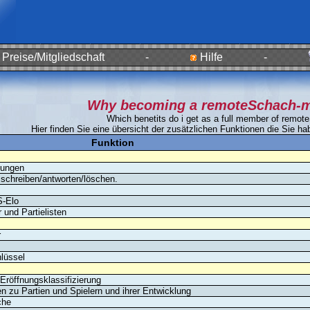
Preise/Mitgliedschaft
-
Hilfe
-
Why becoming a remoteSchach-
Which benetits do i get as a full member of remo
Hier finden Sie eine übersicht der zusätzlichen Funktionen die Sie ha
Funktion
lungen
schreiben/antworten/löschen.
S-Elo
 und Partielisten
r
lüssel
öffnungsklassifizierung
en zu Partien und Spielern und ihrer Entwicklung
che