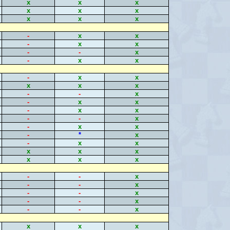
x
x
x
x
x
x
x
x
x
-
x
x
-
x
x
-
-
x
-
x
x
-
x
x
x
x
x
-
-
x
-
x
x
-
x
x
-
-
x
-
x
x
-
*
x
-
x
x
x
x
x
x
x
x
-
-
x
-
-
x
-
-
x
-
-
x
-
-
x
x
x
x