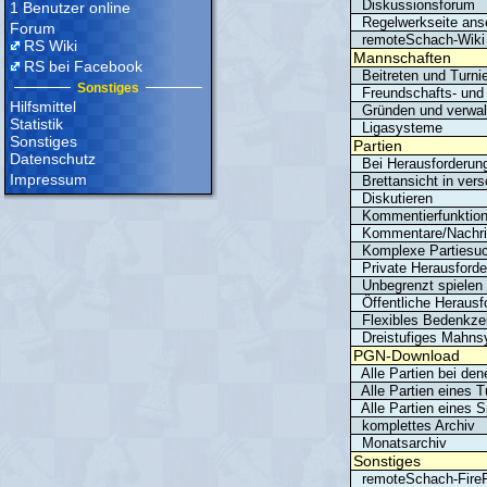
Diskussionsforum
1 Benutzer online
Regelwerkseite ans
Forum
remoteSchach-Wiki
RS Wiki
Mannschaften
RS bei Facebook
Beitreten und Turnie
Sonstiges
Freundschafts- und
Hilfsmittel
Gründen und verwal
Statistik
Ligasysteme
Sonstiges
Partien
Datenschutz
Bei Herausforderung
Impressum
Brettansicht in vers
Diskutieren
Kommentierfunktio
Kommentare/Nachric
Komplexe Partiesuc
Private Herausford
Unbegrenzt spielen (*
Öffentliche Herausf
Flexibles Bedenkze
Dreistufiges Mahns
PGN-Download
Alle Partien bei de
Alle Partien eines T
Alle Partien eines S
komplettes Archiv
Monatsarchiv
Sonstiges
remoteSchach-FireF