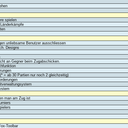
ehen
re spielen
 Länderkämpfe
ten
en unliebsame Benutzer ausschliessen
ch. Designs
n
ht an Gegner beim Zugabschicken.
hfunktion
erungen
 = ab 30 Partien nur noch 2 gleichzeitig)
orderungen
itverwaltungsystem
ystem
nen man am Zug ist
urniers
pielers
ox-Toolbar