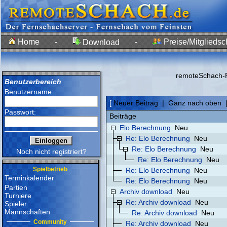
Home
-
-
Preise/Mitgliedsc
Download
remoteSchach-F
Benutzerbereich
Benutzername:
[
Neuer Beitrag
|
Ganz nach oben
Passwort:
Beiträge
Elo Berechnung
Neu
Re: Elo Berechnung
Neu
Re: Elo Berechnung
Neu
Noch nicht registriert?
Re: Elo Berechnung
Neu
Spielbetrieb
Re: Elo Berechnung
Neu
Terminkalender
Re: Elo Berechnung
Neu
Partien
Archiv download
Neu
Turniere
Re: Archiv download
Neu
Spieler
Mannschaften
Re: Archiv download
Neu
Community
Re: Archiv download
Neu