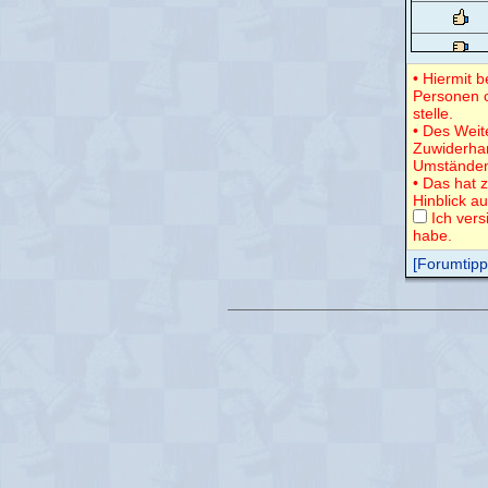
• Hiermit 
Personen o
stelle.
• Des Weit
Zuwiderha
Umständen
• Das hat 
Hinblick a
Ich vers
habe.
[Forumtipps