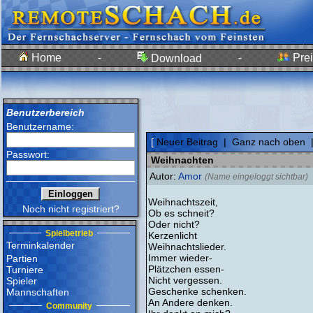
Home
-
-
Prei
Download
Benutzerbereich
Benutzername:
[
Neuer Beitrag
|
Ganz nach oben
Passwort:
Weihnachten
Autor:
Amor
(Name eingeloggt sichtbar)
Weihnachtszeit,
Noch nicht registriert?
Ob es schneit?
Oder nicht?
Spielbetrieb
Kerzenlicht
Terminkalender
Weihnachtslieder.
Immer wieder-
Partien
Plätzchen essen-
Turniere
Nicht vergessen.
Spieler
Geschenke schenken.
Mannschaften
An Andere denken.
Community