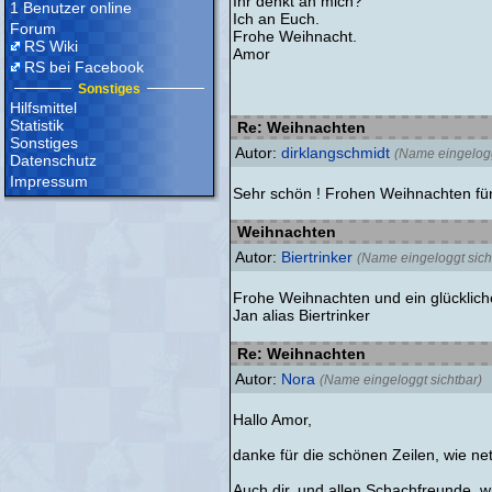
Ihr denkt an mich?
1 Benutzer online
Ich an Euch.
Forum
Frohe Weihnacht.
RS Wiki
Amor
RS bei Facebook
Sonstiges
Hilfsmittel
Statistik
Re: Weihnachten
Sonstiges
Autor:
dirklangschmidt
(Name eingelogg
Datenschutz
Impressum
Sehr schön ! Frohen Weihnachten fü
Weihnachten
Autor:
Biertrinker
(Name eingeloggt sich
Frohe Weihnachten und ein glücklic
Jan alias Biertrinker
Re: Weihnachten
Autor:
Nora
(Name eingeloggt sichtbar)
Hallo Amor,
danke für die schönen Zeilen, wie net
Auch dir, und allen Schachfreunde, 