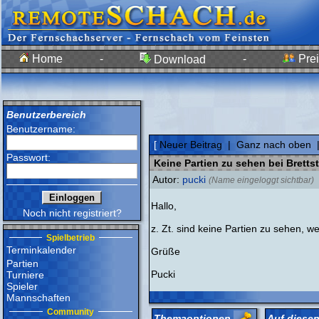
Home
-
-
Prei
Download
Benutzerbereich
Benutzername:
[
Neuer Beitrag
|
Ganz nach oben
Passwort:
Keine Partien zu sehen bei Brett
Autor:
pucki
(Name eingeloggt sichtbar)
Hallo,
Noch nicht registriert?
z. Zt. sind keine Partien zu sehen, we
Spielbetrieb
Terminkalender
Grüße
Partien
Pucki
Turniere
Spieler
Mannschaften
Community
Themaoptionen
Auf diesen