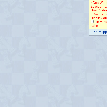
• Des Weit
Zuwiderha
Umständen
• Das hat 
Hinblick a
Ich vers
habe.
[Forumtipps