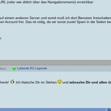
r URL (oder wie üblich über das Navigationsmenü) erreichbar:
t auf einem anderen Server und somit muß ich dort Benutzer freischalt
n Account frei. Das ist nötig, da wir sonst zuviel Spam in die Seiten
r.
Lebende RS Legende
tbar)
chenk!
Ich klatsche Dir im Stehen
und
wünsche Dir und allen 
[
G