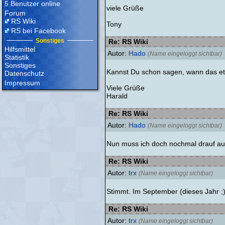
5 Benutzer online
viele Grüße
Forum
RS Wiki
Tony
RS bei Facebook
Sonstiges
Re: RS Wiki
Hilfsmittel
Autor:
Hado
(Name eingeloggt sichtbar)
Statistik
Sonstiges
Kannst Du schon sagen, wann das et
Datenschutz
Impressum
Viele Grüße
Harald
Re: RS Wiki
Autor:
Hado
(Name eingeloggt sichtbar)
Nun muss ich doch nochmal drauf au
Re: RS Wiki
Autor:
trx
(Name eingeloggt sichtbar)
Stimmt. Im September (dieses Jahr ;)
Re: RS Wiki
Autor:
trx
(Name eingeloggt sichtbar)