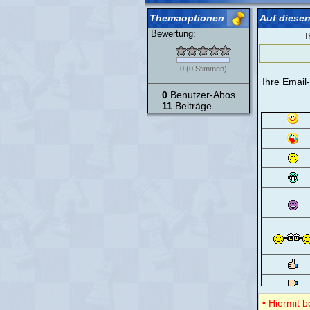
Themaoptionen
Auf diesen
Bewertung:
I
0
(
0
Stimmen)
Ihre Email
0
Benutzer-Abos
11
Beiträge
• Hiermit 