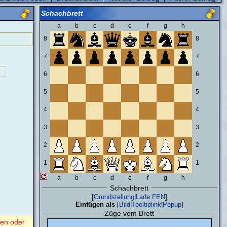
Schachbrett
a
b
c
d
e
f
g
h
8
8
7
7
6
6
5
5
4
4
3
3
2
2
1
1
a
b
c
d
e
f
g
h
Schachbrett
[
Grundstellung
|
Lade FEN
]
Einfügen als
[
Bild
|
Tooltiplink
|
Popup
]
Züge vom Brett
nen oder