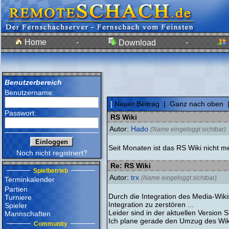
Home
-
-
Download
Benutzerbereich
Benutzername:
[
Neuer Beitrag
|
Ganz nach oben
Passwort:
RS Wiki
Autor:
Hado
(Name eingeloggt sichtbar)
Seit Monaten ist das RS Wiki nicht 
Noch nicht registriert?
Re: RS Wiki
Spielbetrieb
Autor:
trx
(Name eingeloggt sichtbar)
Terminkalender
Partien
Durch die Integration des Media-Wiki
Turniere
Integration zu zerstören ...
Spieler
Leider sind in der aktuellen Version 
Mannschaften
Ich plane gerade den Umzug des Wikis
Community