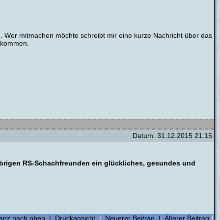
en. Wer mitmachen möchte schreibt mir eine kurze Nachricht über das
 bekommen.
Datum: 31.12.2015 21:15
übrigen RS-Schachfreunden ein glückliches, gesundes und
anz nach oben
|
Druckansicht
|
Neuerer Beitrag
|
Älterer Beitrag
]