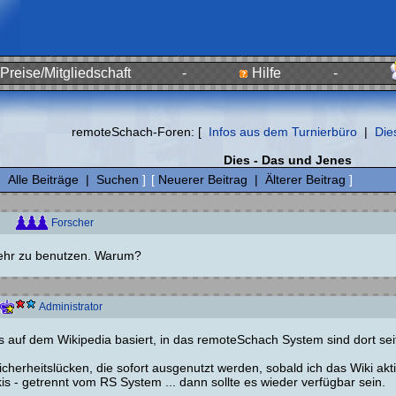
Preise/Mitgliedschaft
-
Hilfe
-
remoteSchach-Foren: [
Infos aus dem Turnierbüro
|
Die
Dies - Das und Jenes
|
Alle Beiträge
|
Suchen
]
[
Neuerer Beitrag
|
Älterer Beitrag
]
Forscher
mehr zu benutzen. Warum?
Administrator
s auf dem Wikipedia basiert, in das remoteSchach System sind dort sei
Sicherheitslücken, die sofort ausgenutzt werden, sobald ich das Wiki ak
 - getrennt vom RS System ... dann sollte es wieder verfügbar sein.