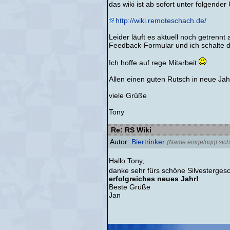
das wiki ist ab sofort unter folgende
http://wiki.remoteschach.de/
Leider läuft es aktuell noch getrenn
Feedback-Formular und ich schalte de
Ich hoffe auf rege Mitarbeit
Allen einen guten Rutsch in neue Jah
viele Grüße
Tony
Re: RS Wiki
Autor:
Biertrinker
(Name eingeloggt sich
Hallo Tony,
danke sehr fürs schöne Silvesterges
erfolgreiches neues Jahr!
Beste Grüße
Jan