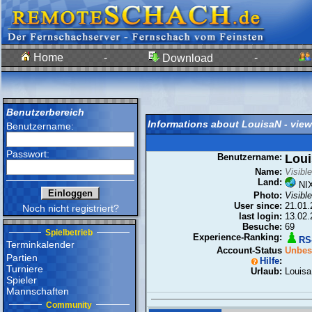
Home
-
-
Download
Benutzerbereich
Informations about LouisaN - vie
Benutzername:
Passwort:
Benutzername:
Lou
Name:
Visibl
Land:
NIX
Photo:
Visibl
User since:
21.01.
Noch nicht registriert?
last login:
13.02.
Besuche:
69
Spielbetrieb
Experience-Ranking:
RS-
Terminkalender
Account-Status
Unbest
Partien
Hilfe
:
Turniere
Urlaub:
Louisa
Spieler
Mannschaften
Community