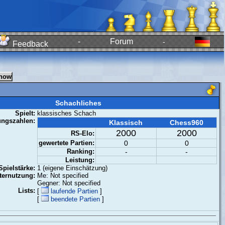
-
Forum
-
Feedback
Schachliches
Spielt:
klassisches Schach
ungszahlen:
Klassisch
Chess960
2000
2000
RS-Elo:
gewertete Partien:
0
0
Ranking:
-
-
Leistung:
Spielstärke:
1 (eigene Einschätzung)
ernutzung:
Me: Not specified
Gegner: Not specified
Lists:
[
laufende Partien
]
[
beendete Partien
]