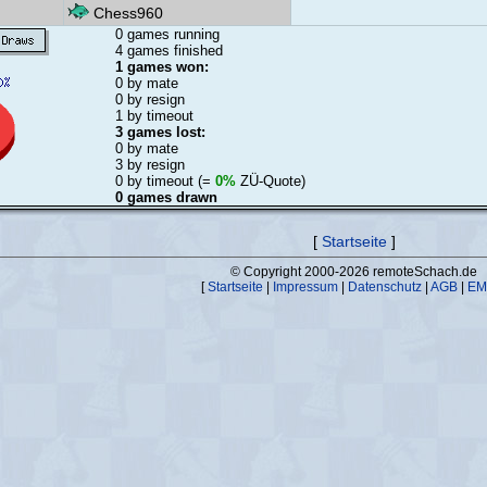
Chess960
0 games running
4 games finished
1 games won:
0 by mate
0 by resign
1 by timeout
3 games lost:
0 by mate
3 by resign
0 by timeout (=
0%
ZÜ-Quote)
0 games drawn
[
Startseite
]
© Copyright 2000-2026 remoteSchach.de
[
Startseite
|
Impressum
|
Datenschutz
|
AGB
|
EM