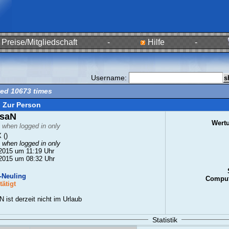
Preise/Mitgliedschaft
-
Hilfe
-
Username:
wed 10673 times
Zur Person
isaN
Wert
e when logged in only
 ()
e when logged in only
2015 um 11:19 Uhr
2015 um 08:32 Uhr
Neuling
Comput
ätigt
N ist derzeit nicht im Urlaub
Statistik