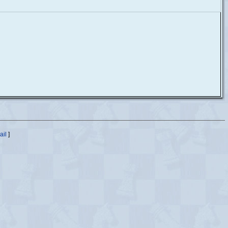
ail
]