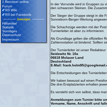
1 Benutzer online
In der Vorrunde wird in Gruppen zu vi
Forum
den schwarzen Steinen. Die Zusamm
RS Wiki
RS bei Facebook
Der Sieger der Gruppe steigt in die F
Sonneborn-Berger-Wertung angewen
Sonstiges
Hilfsmittel
Die Schachzüge werden mit der Post üb
Statistik
Turnierleiter ist aber zu informieren.
Sonstiges
Datenschutz
Als Grundlage gelten die offiziellen 
Impressum
Zahlennotation ist bindend. Sollten s
Der Turnierleiter ist unser Redakteur
Seidewitz Nr. 10a
06618 Molauer Land
Deutschland
E-Mail: frank.helm95@googlemail
Die Entscheidungen des Turnierleiter
Wir haben bewusst auf einen Preisfon
Die drei Erstplatzierten erhalten jewe
Es versteht sich von selbst, dass ma
Anmeldungen zum Turnier bitte unt
Vorname, Name, Anschrift und fall