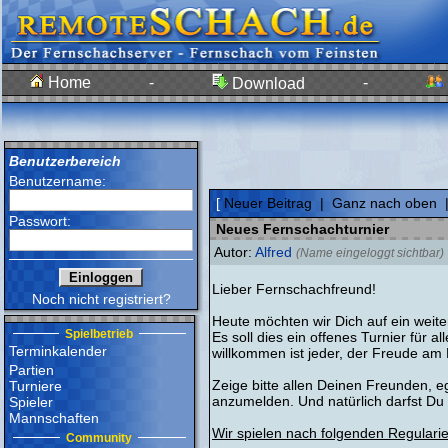
Home
-
-
Download
Benutzerbereich
Benutzername:
[
Neuer Beitrag
|
Ganz nach oben
Passwort:
Neues Fernschachturnier
Autor:
Alfred
(Name eingeloggt sichtbar)
Lieber Fernschachfreund!
Noch nicht registriert?
Heute möchten wir Dich auf ein weit
Spielbetrieb
Es soll dies ein offenes Turnier für 
Terminkalender
willkommen ist jeder, der Freude am F
Partien
Zeige bitte allen Deinen Freunden, 
Turniere
anzumelden. Und natürlich darfst Du 
Spieler
Mannschaften
Wir spielen nach folgenden Regularie
Community