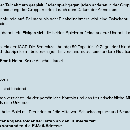
er Teilnehmern gespielt. Jeder spielt gegen jeden anderen in der Grupp
ensetzung der Gruppen erfolgt nach dem Datum der Anmeldung.
inalrunde auf. Bei mehr als acht Finalteilnehmern wird eine Zwischenru
det.
ermittelt. Einigen sich die beiden Spieler auf eine andere Übermittlung
Regeln der ICCF. Die Bedenkzeit beträgt 50 Tage für 10 Züge, der Urlau
ich die Spieler im beiderseitigen Einverständnis auf eine andere Notatio
Frank Helm
. Seine Anschrift lautet:
.com
s sind bindend.
ds verzichtet, da der persönliche Kontakt und das freundschaftliche M
ils eine Urkunde.
n beim Spiel mit Freunden auf die Hilfe von Schachcomputer und Schac
er Angabe folgender Daten an den Turnierleiter:
s vorhanden die E-Mail-Adresse.