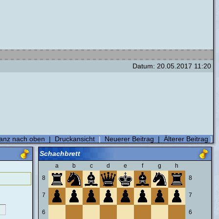
Datum: 20.05.2017 11:20
anz nach oben
|
Druckansicht
|
Neuerer Beitrag
|
Älterer Beitrag
]
Schachbrett
a
b
c
d
e
f
g
h
8
8
7
7
6
6