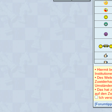
• Hiermit 
Institution
• Des Weit
Zuwiderha
Umständen
• Das hat z
auf den Zw
Ich vers
[Forumtipps