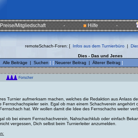
Preise/Mitgliedschaft
-
Hilfe
-
remoteSchach-Foren: [
Infos aus dem Turnierbüro
|
Die
Dies - Das und Jenes
|
Alle Beiträge
|
Suchen
]
[
Neuerer Beitrag
|
Älterer Beitrag
]
Forscher
eres Turnier aufmerksam machen, welches die Redaktion aus Anlass der
alle Fernschachspieler sein. Egal ob man einem Schachverein angehört o
ernschach hat. Wir wollen damit die Idee des Fernschachs weiter verbre
egal ob bei einem Fernschachverein, Nahschachklub oder einfach Bekann
nicht vergessen, Dich selbst beim Turnierleiter anzumelden.
n: