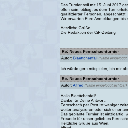
Das Turnier soll mit 15. Juni 2017 g
offen sein, obliegt es dem Turnierle
qualifizierter Personen, abgeschätzt.
Wir erwarten Eure Anmeldungen bis s
Herzliche Grüße
Die Redaktion der CiF-Zeitung
Re: Neues Fernschachturnier
Autor:
Blaettchenfall
(Name eingeloggt s
Ich würde gern mitspielen, bin mir ab
Re: Neues Fernschachturnier
Autor:
Alfred
(Name eingeloggt sichtbar)
Hallo Blaettchenfall!
Danke für Deine Antwort.
Fernschach per Post ist weniger zei
weiter analysieren oder sich einer a
Das geplante Turnier ist einzigartig,
Freunde für unser geliebtes Fernsch
Herzliche Grüße aus Wien.
Alfred