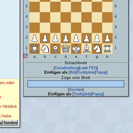
5
5
4
4
3
3
2
2
1
1
a
b
c
d
e
f
g
h
Schachbrett
[
Grundstellung
|
Lade FEN
]
Einfügen als
[
Bild
|
Tooltiplink
|
Popup
]
Züge vom Brett
nen oder
[
löschen
]
Einfügen als
[
Tooltiplink
|
Popup
]
r
m Hinblick
t habe.