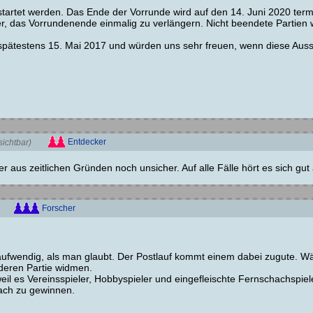
estartet werden. Das Ende der Vorrunde wird auf den 14. Juni 2020 term
iter, das Vorrundenende einmalig zu verlängern. Nicht beendete Partien
pätestens 15. Mai 2017 und würden uns sehr freuen, wenn diese Auss
Entdecker
ichtbar)
er aus zeitlichen Gründen noch unsicher. Auf alle Fälle hört es sich gut
Forscher
taufwendig, als man glaubt. Der Postlauf kommt einem dabei zugute. W
nderen Partie widmen.
 weil es Vereinsspieler, Hobbyspieler und eingefleischte Fernschachspie
ach zu gewinnen.