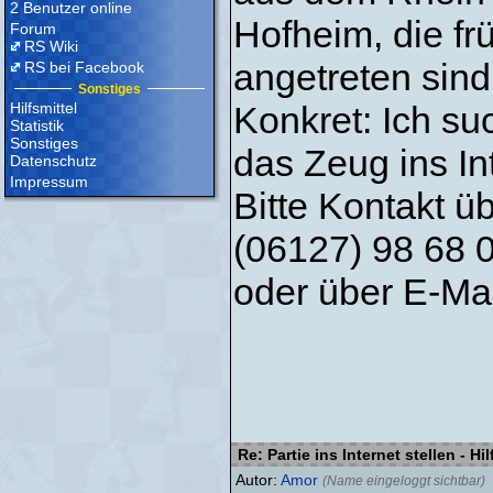
2 Benutzer online
Hofheim, die fr
Forum
RS Wiki
angetreten sind
RS bei Facebook
Sonstiges
Hilfsmittel
Konkret: Ich suc
Statistik
Sonstiges
das Zeug ins In
Datenschutz
Impressum
Bitte Kontakt ü
(06127) 98 68 
oder über E-Ma
Re: Partie ins Internet stellen - Hi
Autor:
Amor
(Name eingeloggt sichtbar)