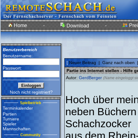
Home
-
-
Prei
Download
Benutzerbereich
Benutzername:
[
Neuer Beitrag
|
Ganz nach oben
Passwort:
Partie ins Internet stellen - Hilfe 
Autor:
GerdBerger
(Name eingeloggt si
Noch nicht registriert?
Hoch über mein
Spielbetrieb
Terminkalender
neben Büchern 
Partien
Turniere
Schachzocker
Spieler
Mannschaften
aus dem Rhein-
Community