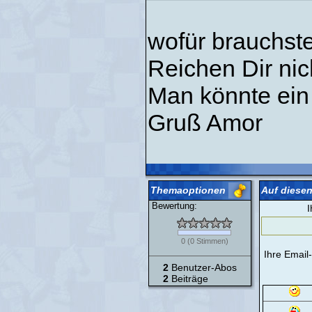
wofür brauchste
Reichen Dir nich
Man könnte ei
Gruß Amor
Themaoptionen
Auf diesen
Bewertung:
I
0
(
0
Stimmen)
Ihre Email
2
Benutzer-Abos
2
Beiträge