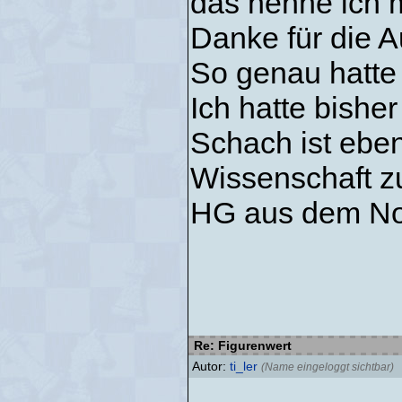
das nenne ich m
Danke für die A
So genau hatte 
Ich hatte bishe
Schach ist eben
Wissenschaft zu
HG aus dem No
Re: Figurenwert
Autor:
ti_ler
(Name eingeloggt sichtbar)