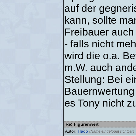
auf der gegner
kann, sollte man
Freibauer auch 
- falls nicht m
wird die o.a. B
m.W. auch ande
Stellung: Bei ei
Bauernwertung v
es Tony nicht z
Re: Figurenwert
Autor:
Hado
(Name eingeloggt sichtbar)