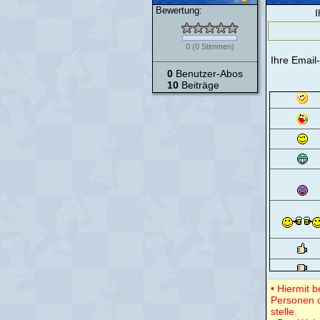
Bewertung:
I
0
(
0
Stimmen)
Ihre Email
0
Benutzer-Abos
10
Beiträge
• Hiermit 
Personen o
stelle.