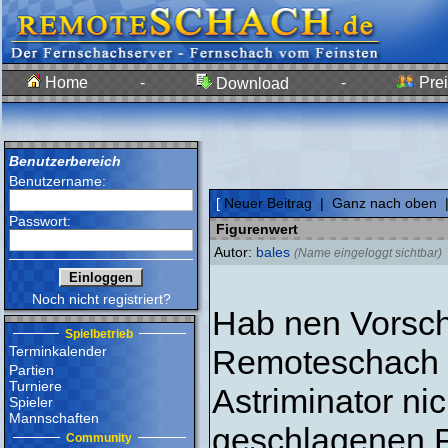
Home
-
-
Prei
Download
Benutzerbereich
Benutzername:
[
Neuer Beitrag
|
Ganz nach oben
Passwort:
Figurenwert
Autor:
bales
(Name eingeloggt sichtbar)
Noch nicht registriert?
Hab nen Vorsch
Spielbetrieb
Terminkalender
Remoteschach b
Partien
Turniere
Astriminator ni
Spieler
Mannschaften
geschlagenen F
Community