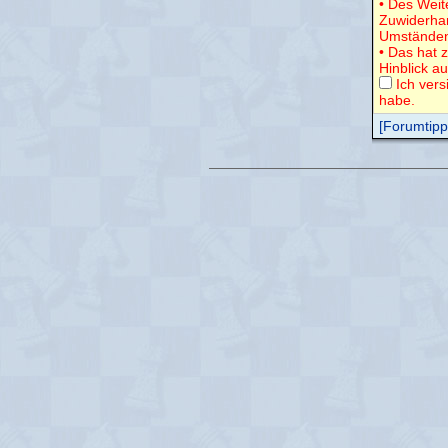
• Des Weit
Zuwiderha
Umständen
• Das hat 
Hinblick a
Ich vers
habe.
[Forumtipps