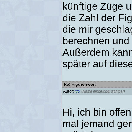
künftige Züge un
die Zahl der Fi
die mir geschl
berechnen und w
Außerdem kann 
später auf dies
Re: Figurenwert
Autor:
trx
(Name eingeloggt sichtbar)
Hi, ich bin off
mal jemand gen