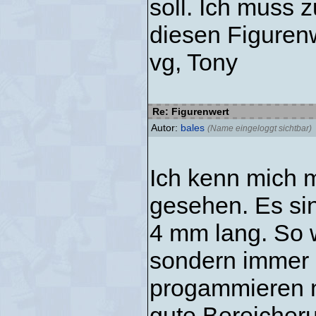
soll. Ich muss 
diesen Figuren
vg, Tony
Re: Figurenwert
Autor:
bales
(Name eingeloggt sichtbar)
Ich kenn mich m
gesehen. Es sin
4 mm lang. So wi
sondern immer 
progammieren n
gute Bereicheru