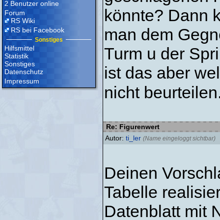
2 Benutzer online
könnte? Dann k
Forum
RS Wiki
man dem Gegner
RS bei Facebook
Sonstiges
Hilfsmittel
Turm u der Spri
Statistik
Sonstiges
ist das aber we
Datenschutz
Impressum
nicht beurteile
Re: Figurenwert
Autor:
ti_ler
(Name eingeloggt sichtbar)
Deinen Vorschla
Tabelle realisie
Datenblatt mit 