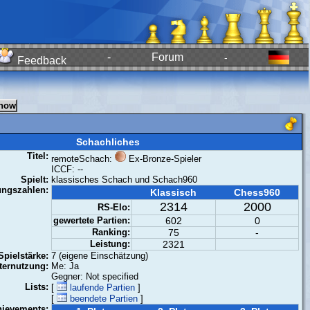
-
Forum
-
Feedback
Schachliches
Titel:
remoteSchach:
Ex-Bronze-Spieler
ICCF: --
Spielt:
klassisches Schach und Schach960
ungszahlen:
Klassisch
Chess960
2314
2000
RS-Elo:
gewertete Partien:
602
0
Ranking:
75
-
Leistung:
2321
Spielstärke:
7 (eigene Einschätzung)
ernutzung:
Me: Ja
Gegner: Not specified
Lists:
[
laufende Partien
]
[
beendete Partien
]
hievements: