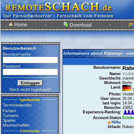
Home
-
-
Download
Benutzerbereich
Informations about Raberopi - vie
Benutzername:
Passwort:
Benutzername:
Rabe
Name:
Visibl
Geschlecht:
männli
Wohnort:
Berlin
Land:
Noch nicht registriert?
G
Photo:
Visibl
User since:
26.04.
Spielbetrieb
last login:
14.04.
Terminkalender
Besuche:
15852
Partien
Experience-Ranking:
Turniere
Account-Status
Echthe
Spieler
Hilfe
:
Mannschaften
Urlaub:
Rabero
Community