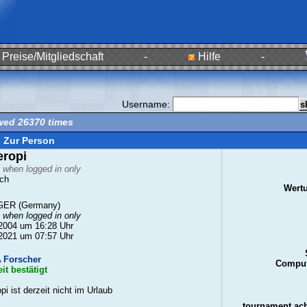
Preise/Mitgliedschaft
-
Hilfe
-
Username:
wed 26370 times
Zur Person
ropi
e when logged in only
ch
Wert
ER (Germany)
e when logged in only
2004 um 16:28 Uhr
2021 um 07:57 Uhr
Forscher
Comput
it bestätigt
pi ist derzeit nicht im Urlaub
tournament ac