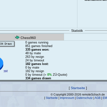
Statistik
Chess960
0 games running
851 games finished
335 games won:
48 by mate
263 by resign
24 by timeout
182 games lost:
0 by mate
182 by resign
0 by timeout (=
0%
ZÜ-Quote)
334 games drawn
[
Startseite
]
© Copyright 2000-2026 remoteSchach.de
[
Startseite
|
Impressum
|
Datenschutz
|
AGB
|
EM