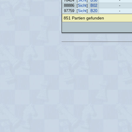
78424
[
Sicht
]
B30
-
88886
[
Sicht
]
B02
-
97759
[
Sicht
]
B20
-
851 Partien gefunden