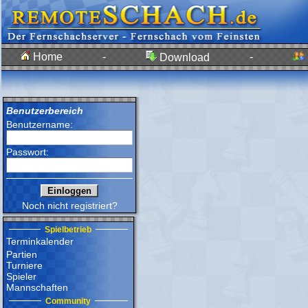
Home
-
-
Download
Benutzerbereich
Benutzername:
Passwort:
Noch nicht registriert?
Spielbetrieb
Terminkalender
Partien
Turniere
Spieler
Mannschaften
Community