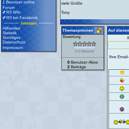
1 Benutzer online
viele Grüße
Forum
RS Wiki
Tony
RS bei Facebook
Sonstiges
Hilfsmittel
Themaoptionen
Auf diesen
Statistik
Bewertung:
Sonstiges
I
Datenschutz
Impressum
0
(
0
Stimmen)
Ihre Email
0
Benutzer-Abos
2
Beiträge