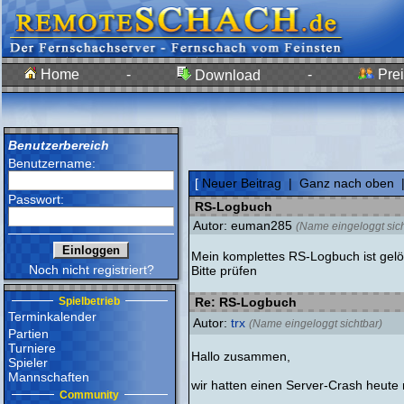
Home
-
-
Prei
Download
Benutzerbereich
Benutzername:
[
Neuer Beitrag
|
Ganz nach oben
Passwort:
RS-Logbuch
Autor: euman285
(Name eingeloggt sich
Mein komplettes RS-Logbuch ist gelös
Noch nicht registriert?
Bitte prüfen
Spielbetrieb
Re: RS-Logbuch
Terminkalender
Autor:
trx
(Name eingeloggt sichtbar)
Partien
Turniere
Hallo zusammen,
Spieler
Mannschaften
wir hatten einen Server-Crash heute
Community