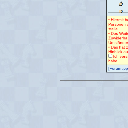
• Hiermit 
Personen o
stelle.
• Des Weit
Zuwiderha
Umständen
• Das hat 
Hinblick a
Ich vers
habe.
[Forumtipps