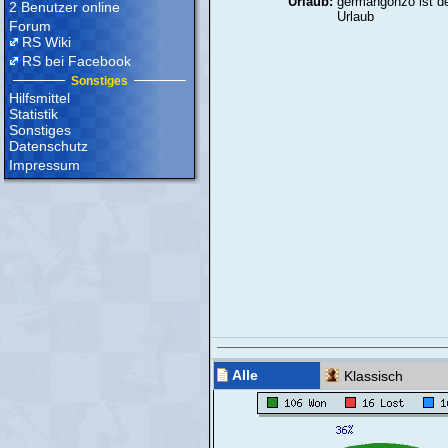
Urlaub:
germangonzo ist de
2 Benutzer online
Urlaub
Forum
RS Wiki
RS bei Facebook
Sonstiges
Hilfsmittel
Statistik
Sonstiges
Datenschutz
Impressum
Alle
Klassisch