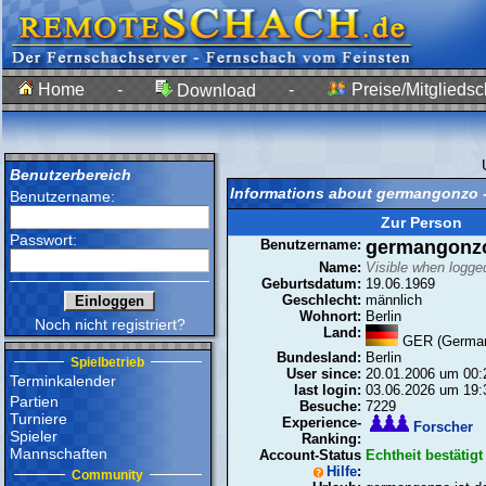
Home
-
-
Preise/Mitgliedsc
Download
Benutzerbereich
Informations about germangonzo -
Benutzername:
Zur Person
Passwort:
Benutzername:
germangonz
Name:
Visible when logged
Geburtsdatum:
19.06.1969
Geschlecht:
männlich
Wohnort:
Berlin
Noch nicht registriert?
Land:
GER (Germa
Bundesland:
Berlin
Spielbetrieb
User since:
20.01.2006 um 00:
Terminkalender
last login:
03.06.2026 um 19:
Partien
Besuche:
7229
Turniere
Experience-
Forscher
Spieler
Ranking:
Mannschaften
Account-Status
Echtheit bestätigt
Hilfe
:
Community