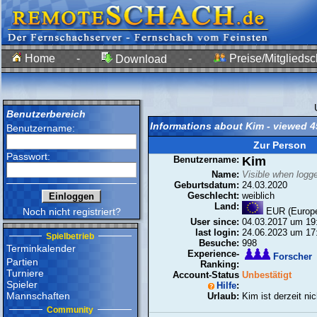
Home
-
-
Preise/Mitgliedsc
Download
Benutzerbereich
Informations about Kim - viewed 4
Benutzername:
Zur Person
Passwort:
Benutzername:
Kim
Name:
Visible when logge
Geburtsdatum:
24.03.2020
Geschlecht:
weiblich
Land:
Noch nicht registriert?
EUR (Europe
User since:
04.03.2017 um 19
last login:
24.06.2023 um 17
Spielbetrieb
Besuche:
998
Terminkalender
Experience-
Forscher
Partien
Ranking:
Turniere
Account-Status
Unbestätigt
Spieler
Hilfe
:
Mannschaften
Urlaub:
Kim ist derzeit ni
Community