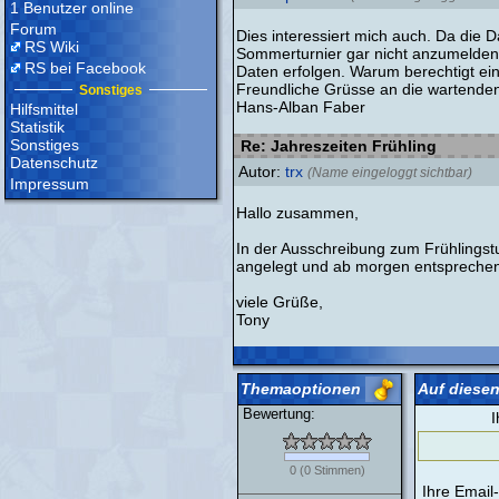
1 Benutzer online
Forum
Dies interessiert mich auch. Da die
RS Wiki
Sommerturnier gar nicht anzumelden b
RS bei Facebook
Daten erfolgen. Warum berechtigt ein 
Freundliche Grüsse an die wartende
Sonstiges
Hans-Alban Faber
Hilfsmittel
Statistik
Sonstiges
Re: Jahreszeiten Frühling
Datenschutz
Autor:
trx
(Name eingeloggt sichtbar)
Impressum
Hallo zusammen,
In der Ausschreibung zum Frühlingstu
angelegt und ab morgen entsprechend 
viele Grüße,
Tony
Themaoptionen
Auf diesen
Bewertung:
I
0
(
0
Stimmen)
Ihre Email