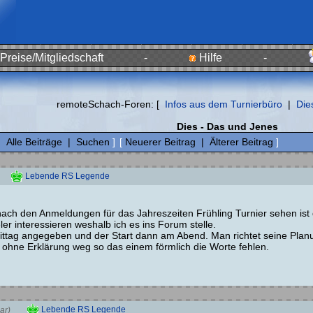
Preise/Mitgliedschaft
-
Hilfe
-
remoteSchach-Foren: [
Infos aus dem Turnierbüro
|
Die
Dies - Das und Jenes
|
Alle Beiträge
|
Suchen
]
[
Neuerer Beitrag
|
Älterer Beitrag
]
Lebende RS Legende
 nach den Anmeldungen für das Jahreszeiten Frühling Turnier sehen ist
ler interessieren weshalb ich es ins Forum stelle.
ttag angegeben und der Start dann am Abend. Man richtet seine Plan
 ohne Erklärung weg so das einem förmlich die Worte fehlen.
Lebende RS Legende
ar)