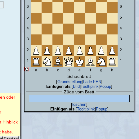
6
6
5
5
4
4
3
3
2
2
1
1
a
b
c
d
e
f
g
h
Schachbrett
[
Grundstellung
|
Lade FEN
]
Einfügen als
[
Bild
|
Tooltiplink
|
Popup
]
Züge vom Brett
nen oder
[
löschen
]
Einfügen als
[
Tooltiplink
|
Popup
]
r
m Hinblick
t habe.