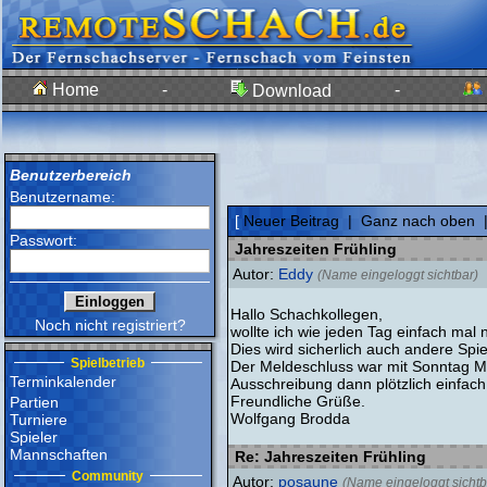
Home
-
-
Download
Benutzerbereich
Benutzername:
[
Neuer Beitrag
|
Ganz nach oben
Passwort:
Jahreszeiten Frühling
Autor:
Eddy
(Name eingeloggt sichtbar)
Hallo Schachkollegen,
Noch nicht registriert?
wollte ich wie jeden Tag einfach mal
Dies wird sicherlich auch andere Spie
Spielbetrieb
Der Meldeschluss war mit Sonntag Mi
Terminkalender
Ausschreibung dann plötzlich einfach
Freundliche Grüße.
Partien
Wolfgang Brodda
Turniere
Spieler
Mannschaften
Re: Jahreszeiten Frühling
Community
Autor:
posaune
(Name eingeloggt sichtb