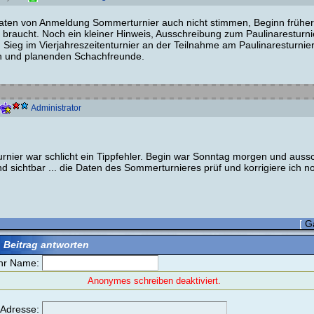
 Daten von Anmeldung Sommerturnier auch nicht stimmen, Beginn frühe
raucht. Noch ein kleiner Hinweis, Ausschreibung zum Paulinaresturnier
Sieg im Vierjahreszeitenturnier an der Teilnahme am Paulinaresturnier,
n und planenden Schachfreunde.
Administrator
rnier war schlicht ein Tippfehler. Begin war Sonntag morgen und aussc
sichtbar ... die Daten des Sommerturnieres prüf und korrigiere ich n
[
G
 Beitrag antworten
hr Name:
Anonymes schreiben deaktiviert.
-Adresse: