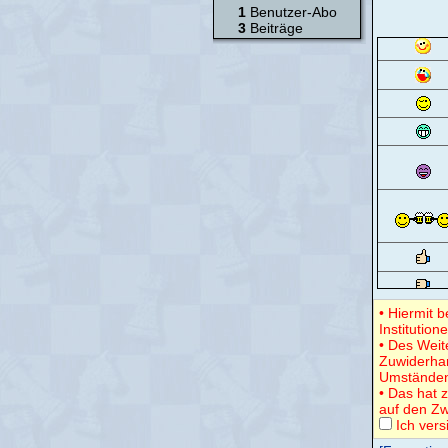
1
Benutzer-Abo
3
Beiträge
• Hiermit 
Institution
• Des Weit
Zuwiderha
Umständen
• Das hat z
auf den Zw
Ich vers