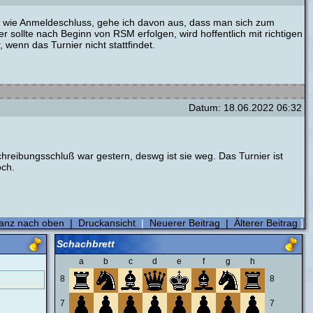
r wie Anmeldeschluss, gehe ich davon aus, dass man sich zum
 sollte nach Beginn von RSM erfolgen, wird hoffentlich mit richtigen
 wenn das Turnier nicht stattfindet.
Datum: 18.06.2022 06:32
hreibungsschluß war gestern, deswg ist sie weg. Das Turnier ist
och.
anz nach oben
|
Druckansicht
|
Neuerer Beitrag
|
Älterer Beitrag
]
Schachbrett
a
b
c
d
e
f
g
h
8
8
7
7