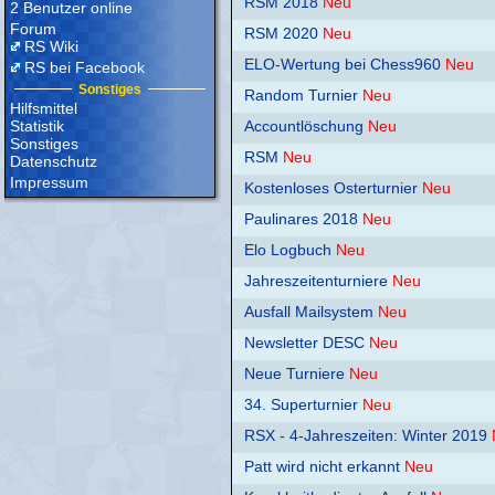
RSM 2018
Neu
2 Benutzer online
Forum
RSM 2020
Neu
RS Wiki
ELO-Wertung bei Chess960
Neu
RS bei Facebook
Sonstiges
Random Turnier
Neu
Hilfsmittel
Statistik
Accountlöschung
Neu
Sonstiges
RSM
Neu
Datenschutz
Impressum
Kostenloses Osterturnier
Neu
Paulinares 2018
Neu
Elo Logbuch
Neu
Jahreszeitenturniere
Neu
Ausfall Mailsystem
Neu
Newsletter DESC
Neu
Neue Turniere
Neu
34. Superturnier
Neu
RSX - 4-Jahreszeiten: Winter 2019
Patt wird nicht erkannt
Neu