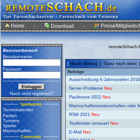
Home
-
-
Preise/Mitgliedsc
Download
remoteSchach-F
Benutzerbereich
Benutzername:
[
Neuer Beitrag
|
Ganz nach oben
Passwort:
Beiträge
Ausschreibung 4-Jahreszeiten 2016
Server-Probleme
Neu
Noch nicht registriert?
Paulinares 2022
Neu
Spielbetrieb
Mannschaftsmeisterschaften oder M
Terminkalender
RSM 2021
Neu
Partien
Turniere
Testfenster erneuert
Neu
Spieler
Mannschaften
E-Mail
Neu
Community