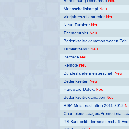
Berechnung Resturlaub
Neu
Mannschaftskampf
Neu
Vierjahreszeitenturnier
Neu
Neue Turniere
Neu
Thematurnier
Neu
Bedenkzeitreklamation wegen Zeitü
Turnierlizens?
Neu
Beiträge
Neu
Remote
Neu
Bundesländermeisterschaft
Neu
Bedenkzeiten
Neu
Hardware-Defekt
Neu
Bedenkzeitreklamation
Neu
RSM Meisterschaften 2011-2013
N
Champions League/Promotional Le
RS Bundesländermeisterschaft Endr