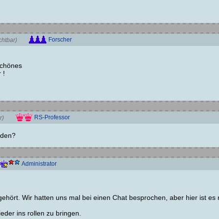
Forscher
chtbar)
schönes
 !
RS-Professor
r)
rden?
Administrator
gehört. Wir hatten uns mal bei einen Chat besprochen, aber hier ist es n
eder ins rollen zu bringen.