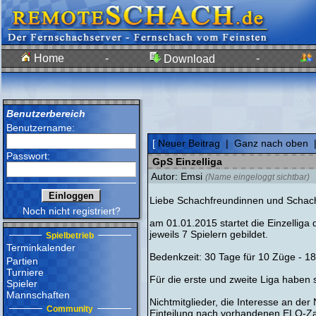
Home
-
-
Download
Benutzerbereich
Benutzername:
[
Neuer Beitrag
|
Ganz nach oben
Passwort:
GpS Einzelliga
Autor: Emsi
(Name eingeloggt sichtbar)
Liebe Schachfreundinnen und Schac
Noch nicht registriert?
am 01.01.2015 startet die Einzelliga
jeweils 7 Spielern gebildet.
Spielbetrieb
Terminkalender
Bedenkzeit: 30 Tage für 10 Züge - 18
Partien
Turniere
Für die erste und zweite Liga haben si
Spieler
Mannschaften
Nichtmitglieder, die Interesse an de
Community
Einteilung nach vorhandenen ELO-Zahl