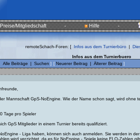
Preise/Mitgliedschaft
-
Hilfe
-
remoteSchach-Foren: [
Infos aus dem Turnierbüro
|
Die
Infos aus dem Turnierbuero
|
Alle Beiträge
|
Suchen
]
[
Neuerer Beitrag
|
Älterer Beitrag
]
hfreunde,
 der Mannschaft GpS-NoEngine. Wie der Name schon sagt, wird ohne tec
0 Tage pro Spieler
ch GpS Mitglieder in einem Turnier bereits qualifiziert.
r NoEngine - Liga haben, können sich auch anmelden. Sie werden in der 
en wird verzichtet, da es für NoEngine - Spiele keine ELO-Zahlen gib