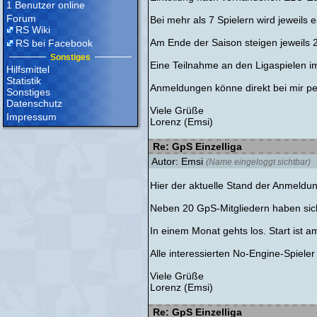
1 Benutzer online
Forum
Bei mehr als 7 Spielern wird jeweils e
RS Wiki
Am Ende der Saison steigen jeweils 2
RS bei Facebook
Sonstiges
Eine Teilnahme an den Ligaspielen im 
Hilfsmittel
Statistik
Anmeldungen könne direkt bei mir per
Sonstiges
Datenschutz
Viele Grüße
Impressum
Lorenz (Emsi)
Re: GpS Einzelliga
Autor: Emsi
(Name eingeloggt sichtbar)
Hier der aktuelle Stand der Anmeldun
Neben 20 GpS-Mitgliedern haben sich b
In einem Monat gehts los. Start ist a
Alle interessierten No-Engine-Spiele
Viele Grüße
Lorenz (Emsi)
Re: GpS Einzelliga