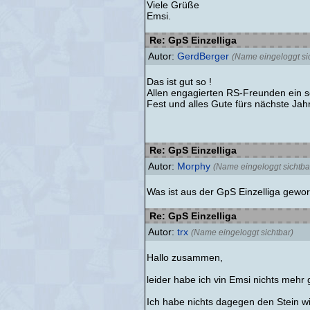
Viele Grüße
Emsi.
Re: GpS Einzelliga
Autor:
GerdBerger
(Name eingeloggt si
Das ist gut so !
Allen engagierten RS-Freunden ein 
Fest und alles Gute fürs nächste Jahr
Re: GpS Einzelliga
Autor:
Morphy
(Name eingeloggt sichtba
Was ist aus der GpS Einzelliga gewo
Re: GpS Einzelliga
Autor:
trx
(Name eingeloggt sichtbar)
Hallo zusammen,
leider habe ich vin Emsi nichts mehr 
Ich habe nichts dagegen den Stein wi