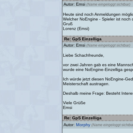
Autor: Emsi
(Name eingeloggt sichtbar)
Heute sind noch Anmeldungen möglic
Welcher NoEngine - Spieler ist noch 
Gruß
Lorenz (Emsi)
Re: GpS Einzelliga
Autor: Emsi
(Name eingeloggt sichtbar)
Liebe Schachfreunde,
vor zwei Jahren gab es eine Mannsch
wurde eine NoEngine-Einzelliga gespi
Ich würde jetzt diesen NoEngine-Geda
Meisterschaft austragen.
Deshalb meine Frage: Besteht Intere
Viele Grüße
Emsi
Re: GpS Einzelliga
Autor:
Morphy
(Name eingeloggt sichtba