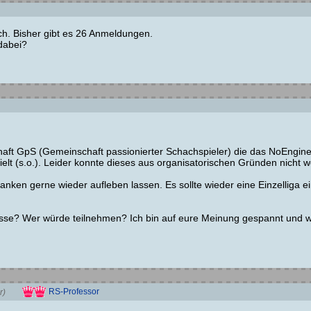
h. Bisher gibt es 26 Anmeldungen.
dabei?
aft GpS (Gemeinschaft passionierter Schachspieler) die das NoEngine
elt (s.o.). Leider konnte dieses aus organisatorischen Gründen nicht w
nken gerne wieder aufleben lassen. Es sollte wieder eine Einzelliga e
sse? Wer würde teilnehmen? Ich bin auf eure Meinung gespannt und wü
RS-Professor
r)