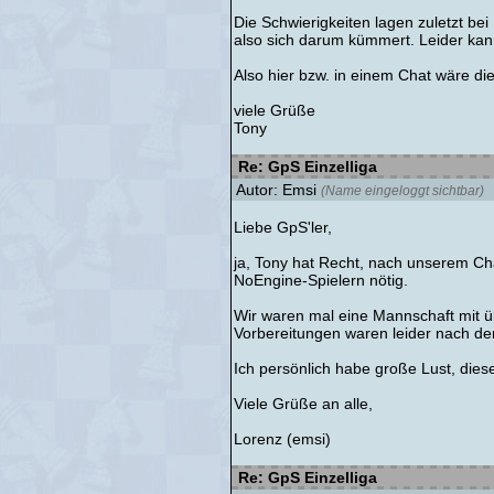
Die Schwierigkeiten lagen zuletzt be
also sich darum kümmert. Leider kann
Also hier bzw. in einem Chat wäre di
viele Grüße
Tony
Re: GpS Einzelliga
Autor: Emsi
(Name eingeloggt sichtbar)
Liebe GpS'ler,
ja, Tony hat Recht, nach unserem Chat
NoEngine-Spielern nötig.
Wir waren mal eine Mannschaft mit üb
Vorbereitungen waren leider nach dem
Ich persönlich habe große Lust, dies
Viele Grüße an alle,
Lorenz (emsi)
Re: GpS Einzelliga