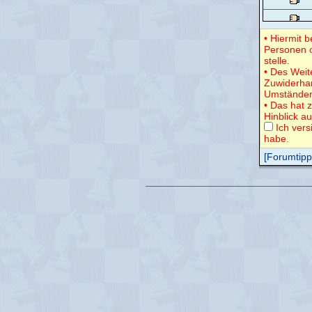
• Hiermit 
Personen o
stelle.
• Des Weit
Zuwiderha
Umständen
• Das hat 
Hinblick a
Ich vers
habe.
[Forumtipps