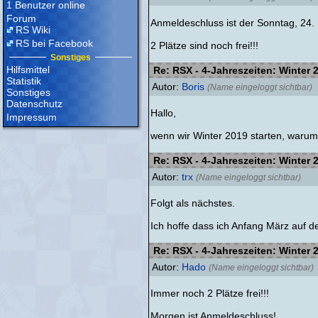
1 Benutzer online
Forum
Anmeldeschluss ist der Sonntag, 24
RS Wiki
RS bei Facebook
2 Plätze sind noch frei!!!
Sonstiges
Hilfsmittel
Re: RSX - 4-Jahreszeiten: Winter 
Statistik
Autor:
Boris
(Name eingeloggt sichtbar)
Sonstiges
Datenschutz
Hallo,
Impressum
wenn wir Winter 2019 starten, warum
Re: RSX - 4-Jahreszeiten: Winter 
Autor:
trx
(Name eingeloggt sichtbar)
Folgt als nächstes.
Ich hoffe dass ich Anfang März auf 
Re: RSX - 4-Jahreszeiten: Winter 
Autor:
Hado
(Name eingeloggt sichtbar)
Immer noch 2 Plätze frei!!!
Morgen ist Anmeldeschluss!