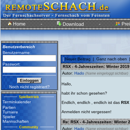
Home
-
-
Prei
Download
Benutzerbereich
Benutzername:
[
Neuer Beitrag
|
Ganz nach oben
Passwort:
RSX - 4-Jahreszeiten: Winter 2019
Autor:
Hado
(Name eingeloggt sichtbar)
Hallo,
Noch nicht registriert?
habt ihr schon gesehen?
Spielbetrieb
Terminkalender
Endlich, endlich , endlich ist das
RSX 
Partien
Anmelden nicht vergessen!
Turniere
Spieler
Mannschaften
Re: RSX - 4-Jahreszeiten: Winter 
Community
Autor:
Hado
(Name eingeloggt sichtbar)