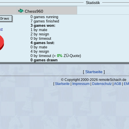
Statistik
Chess960
0 games running
7 games finished
3 games won:
1 by mate
2 by resign
0 by timeout
4 games lost:
0 by mate
4 by resign
0 by timeout (=
0%
ZÜ-Quote)
0 games drawn
[
Startseite
]
© Copyright 2000-2026 remoteSchach.de
[
Startseite
|
Impressum
|
Datenschutz
|
AGB
|
EM