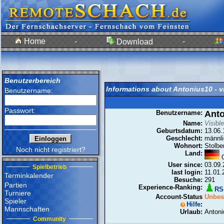
Home
-
-
Download
Benutzerbereich
Informations about Antonius10 - 
Benutzername:
Passwort:
Benutzername:
Ant
Name:
Visibl
Geburtsdatum:
13.06.
Geschlecht:
männli
Wohnort:
Stolbe
Noch nicht registriert?
Land:
G
User since:
03.09.
Spielbetrieb
last login:
11.01.
Terminkalender
Besuche:
291
Partien
Experience-Ranking:
RS-
Turniere
Account-Status
Unbest
Spieler
Hilfe
:
Mannschaften
Urlaub:
Antoni
Community