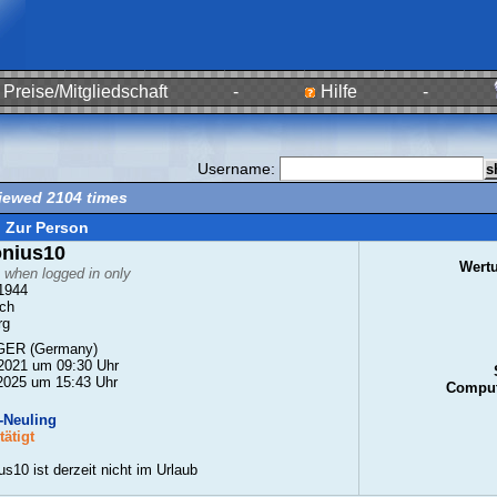
Preise/Mitgliedschaft
-
Hilfe
-
Username:
viewed 2104 times
Zur Person
onius10
Wert
e when logged in only
1944
ch
rg
ER (Germany)
2021 um 09:30 Uhr
2025 um 15:43 Uhr
Comput
Neuling
ätigt
us10 ist derzeit nicht im Urlaub