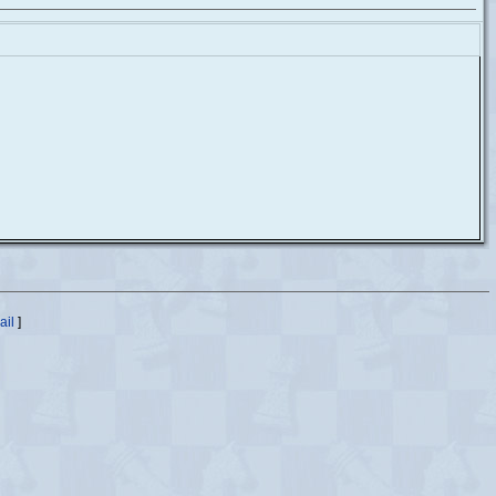
ail
]