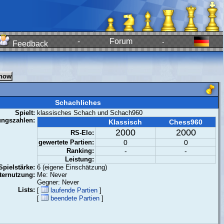
-
Forum
-
Feedback
Schachliches
Spielt:
klassisches Schach und Schach960
ungszahlen:
Klassisch
Chess960
2000
2000
RS-Elo:
gewertete Partien:
0
0
Ranking:
-
-
Leistung:
Spielstärke:
6 (eigene Einschätzung)
ernutzung:
Me: Never
Gegner: Never
Lists:
[
laufende Partien
]
[
beendete Partien
]