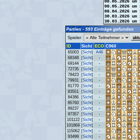
08.05.2026 um 
08.05.2026 um 
08.04.2026 um 
30.03.2026 um 
30.03.2026 um 
Partien - 593 Einträge gefunden
Spieler:
ID
Sicht
ECO
C960
65003
[
Sicht
]
A46
68348
[
Sicht
]
-
69144
[
Sicht
]
-
72735
[
Sicht
]
-
78423
[
Sicht
]
-
79931
[
Sicht
]
-
81770
[
Sicht
]
-
83551
[
Sicht
]
-
84386
[
Sicht
]
-
85760
[
Sicht
]
-
89237
[
Sicht
]
-
97357
[
Sicht
]
-
101122
[
Sicht
]
-
101869
[
Sicht
]
-
115062
[
Sicht
]
-
93499
[
Sicht
]
-