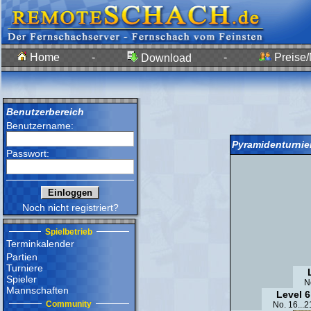
Home
-
-
Preise/
Download
Benutzerbereich
Benutzername:
Pyramidenturnie
Passwort:
Noch nicht registriert?
Spielbetrieb
Terminkalender
Partien
Turniere
Spieler
N
Mannschaften
Level 6
Community
No. 16...2