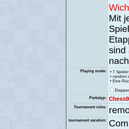
Wich
Mit j
Spiel
Etap
sind
nach
Playing mode:
• 7 Spieler
• random 
• Eine Rüc
Etappe
Partietyp:
Chess9
Tournament rules:
remo
tournament vacation:
Comm