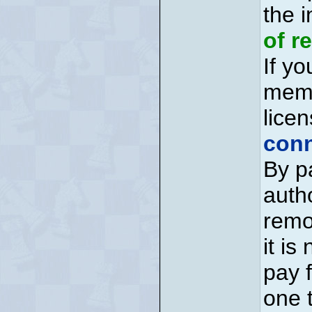
the i
of r
If yo
memb
licen
conn
By p
auth
remo
it is
pay 
one 