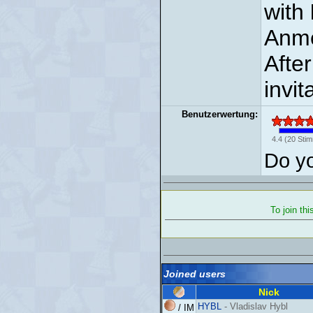
with
Anme
Afte
invit
Benutzerwertung:
4.4
(
20
Stim
Do yo
To join th
Joined users
Nick
HYBL
- Vladislav Hybl
/ IM