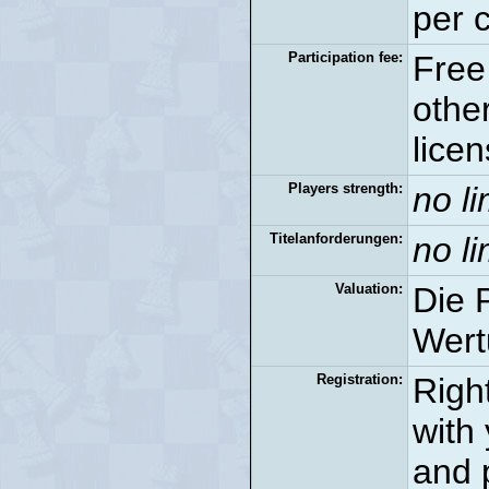
per 
Participation fee:
Free
othe
licen
Players strength:
no li
Titelanforderungen:
no li
Valuation:
Die 
Wert
Registration:
Righ
with
and 