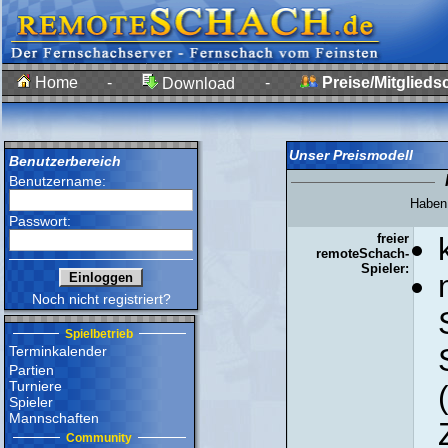
Home
-
-
Preise/Mitglieds
Download
Unser Preismodell
Benutzerbereich
Benutzername:
Haben 
Passwort:
freier
remoteSchach-
Spieler:
Noch nicht registriert?
Spielbetrieb
Terminkalender
Partien
Turniere
Spieler
Mannschaften
Community