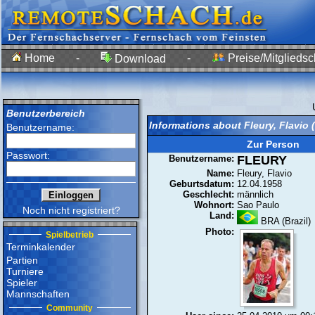
Home
-
-
Preise/Mitgliedsc
Download
Benutzerbereich
Informations about Fleury, Flavio
Benutzername:
Zur Person
Passwort:
Benutzername:
FLEURY
Name:
Fleury, Flavio
Geburtsdatum:
12.04.1958
Geschlecht:
männlich
Wohnort:
Sao Paulo
Noch nicht registriert?
Land:
BRA (Brazil)
Photo:
Spielbetrieb
Terminkalender
Partien
Turniere
Spieler
Mannschaften
Community