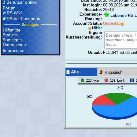
User since:
25.04.2010 um 00:
3 Benutzer online
last login:
06.08.2026 um 21:
Forum
Besuche:
28618
RS Wiki
Experience-
Lebende RS L
RS bei Facebook
Ranking:
Account-Status
Unbestätigt
Sonstiges
Hilfe
:
Hilfsmittel
Eigene
Statistik
Besides chess, I 
Kurzbeschreibung:
Sonstiges
marathons, play 
Datenschutz
tennis.
Impressum
Urlaub:
FLEURY ist derzeit
Alle
Klassisch