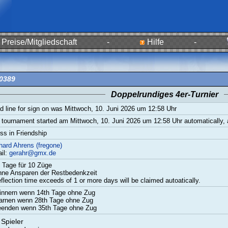
Preise/Mitgliedschaft
-
Hilfe
-
/0389
Doppelrundiges 4er-Turnier
d line for sign on was Mittwoch, 10. Juni 2026 um 12:58 Uhr
 tournament started am Mittwoch, 10. Juni 2026 um 12:58 Uhr automatically, a
ss in Friendship
hard Ahrens (fregone)
il:
gerahr@gmx.de
0 Tage für 10 Züge
hne Ansparen der Restbedenkzeit
flection time exceeds of 1 or more days will be claimed autoatically.
rinnern wenn 14th Tage ohne Zug
arnen wenn 28th Tage ohne Zug
eenden wenn 35th Tage ohne Zug
 Spieler