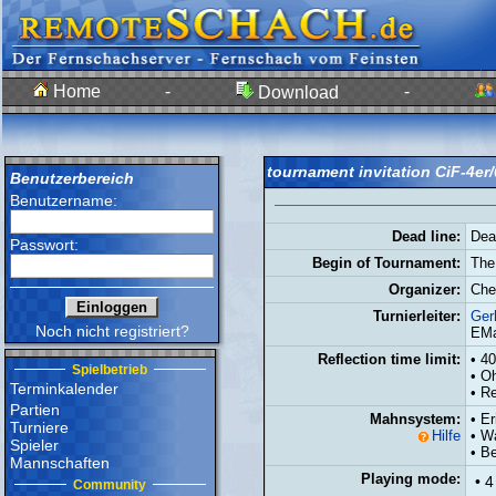
Home
-
-
Download
tournament invitation CiF-4er
Benutzerbereich
Benutzername:
Dead line:
Dea
Passwort:
Begin of Tournament:
The
Organizer:
Che
Turnierleiter:
Ger
Noch nicht registriert?
EMa
Reflection time limit:
• 4
Spielbetrieb
• O
Terminkalender
• Re
Partien
Mahnsystem:
• E
Turniere
Hilfe
• W
Spieler
• B
Mannschaften
Playing mode:
• 4
Community