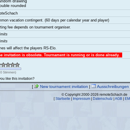
random drawing
double rounded
oteSchach
mon vacation contingent. (60 days per calendar year and player)
rting fee depends on tournament organiser.
imits
imits
es will affect the players RS-Elo.
 invitation is obsolete. Tournament is running or is done already.
(
0
Stimmen)
ou like this invitation?
[
New tournament invitation
|
Ausschreibungen
© Copyright 2000-2026 remoteSchach.de
[
Startseite
|
Impressum
|
Datenschutz
|
AGB
|
EM