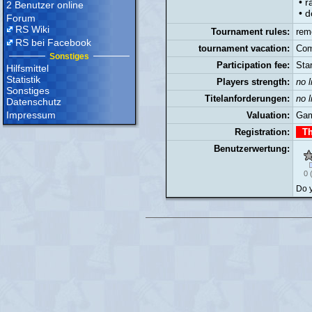
• 
2 Benutzer online
• 
Forum
RS Wiki
Tournament rules:
rem
RS bei Facebook
tournament vacation:
Com
Sonstiges
Participation fee:
Sta
Hilfsmittel
Statistik
Players strength:
no l
Sonstiges
Titelanforderungen:
no l
Datenschutz
Impressum
Valuation:
Gam
Registration:
The
Benutzerwertung:
0
Do y