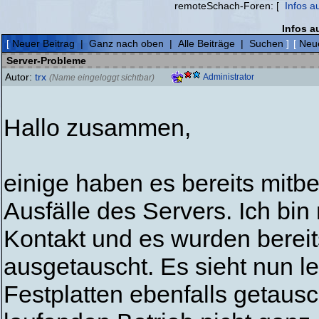
remoteSchach-Foren: [
Infos a
Infos a
[
Neuer Beitrag
|
Ganz nach oben
|
Alle Beiträge
|
Suchen
]
[
Neue
Server-Probleme
Autor:
trx
Administrator
(Name eingeloggt sichtbar)
Hallo zusammen,
einige haben es bereits mitb
Ausfälle des Servers. Ich bi
Kontakt und es wurden bereit
ausgetauscht. Es sieht nun l
Festplatten ebenfalls getaus