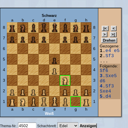
Schwarz
a
b
c
d
e
f
g
h
8
8
7
7
Gezogene:
6
6
1.
e4
e5
2.
Sf3
5
5
...
Folgende:
4
4
Sf6
3.
Sxe5
3
3
d6
4.
Sf3
2
2
Sxe4
5.
d4
1
1
a
b
c
d
e
f
g
h
Weiß
Thema-Nr.:
Schachbrett: