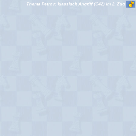
Thema Petrov: klassisch Angriff (C42) im 2. Zug