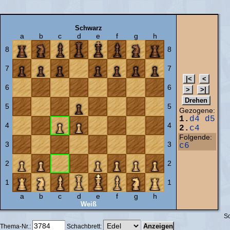
Schwarz
a
b
c
d
e
f
g
h
8
8
7
7
6
6
5
5
Gezogene:
1.
d4
d5
4
4
2.
c4
Folgende:
3
3
c6
2
2
1
1
a
b
c
d
e
f
g
h
Weiß
Sc
Thema-Nr.:
Schachbrett: