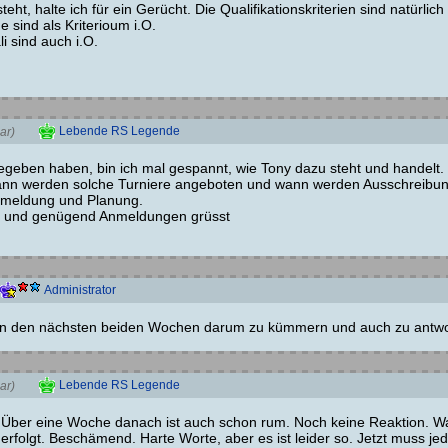
eht, halte ich für ein Gerücht. Die Qualifikationskriterien sind natürlich
e sind als Kriterioum i.O.
 sind auch i.O.
Lebende RS Legende
ar)
eben haben, bin ich mal gespannt, wie Tony dazu steht und handelt. Er 
ann werden solche Turniere angeboten und wann werden Ausschreibunge
nmeldung und Planung.
en und genügend Anmeldungen grüsst
Administrator
in den nächsten beiden Wochen darum zu kümmern und auch zu antwort
Lebende RS Legende
ar)
. Über eine Woche danach ist auch schon rum. Noch keine Reaktion. 
 erfolgt. Beschämend. Harte Worte, aber es ist leider so. Jetzt muss 