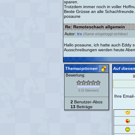
sparen.
Trotzdem immer noch in voller Hoffn
Beste Grüsse an alle Schachfreunde.
posaune
Re: Remoteschach allgemein
Autor:
trx
(Name eingeloggt sichtbar)
Hallo posaune, ich hatte auch Eddy sc
Ausschreibungen werden heute Abend
Themaoptionen
Auf diesen
Bewertung:
I
0
(
0
Stimmen)
Ihre Email
2
Benutzer-Abos
13
Beiträge