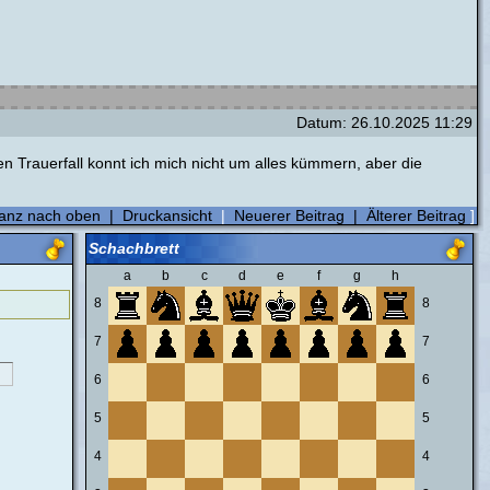
Datum: 26.10.2025 11:29
en Trauerfall konnt ich mich nicht um alles kümmern, aber die
anz nach oben
|
Druckansicht
|
Neuerer Beitrag
|
Älterer Beitrag
]
Schachbrett
a
b
c
d
e
f
g
h
8
8
7
7
6
6
5
5
4
4