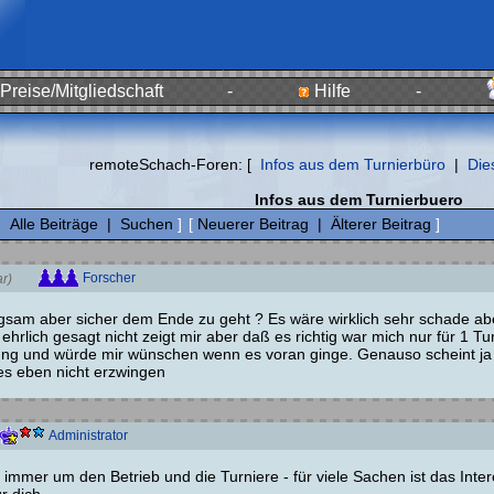
Preise/Mitgliedschaft
-
Hilfe
-
remoteSchach-Foren: [
Infos aus dem Turnierbüro
|
Die
Infos aus dem Turnierbuero
|
Alle Beiträge
|
Suchen
]
[
Neuerer Beitrag
|
Älterer Beitrag
]
Forscher
r)
am aber sicher dem Ende zu geht ? Es wäre wirklich sehr schade abe
ehrlich gesagt nicht zeigt mir aber daß es richtig war mich nur für 1 T
lung und würde mir wünschen wenn es voran ginge. Genauso scheint ja 
s eben nicht erzwingen
Administrator
immer um den Betrieb und die Turniere - für viele Sachen ist das Inte