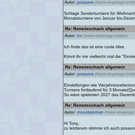
Autor:
posaune
(Name eingeloggt sichtb
Schlage Sonderturniere für Weihnach
Monatsturniere von Januar bis-Dezem
Re: Remoteschach allgemein
Autor:
trx
(Name eingeloggt sichtbar)
Ich finde das ist eine coole Idee.
Könnt ihr mir vielleicht mal die "Ein
Re: Remoteschach allgemein
Autor:
posaune
(Name eingeloggt sichtb
Einstellungen wie Vierjahreszeitentu
Turniere fortlaufend für 3 Monate(Qu
So wäre spätesten 2027 das Dezembe
Re: Remoteschach allgemein
Autor:
mountainman
(Name eingeloggt 
Hi Tony,
zu letzterem stimme ich auch posaune