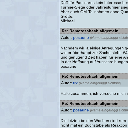
Daß für Paulinares kein Interesse best
Turnier-Siege oder Jahresturnier sieg
Aber auch GM-Teilnahmen ohne Quali
Grüße,
Michael
Re: Remoteschach allgemein
Autor:
posaune
(Name eingeloggt sichtb
Nachdem wir ja einige Anregungen geg
wie er überhaupt zur Sache steht. W
und genügend Zeit haben für eine A
In der Hoffnung auf Ausschreibung
posaune
Re: Remoteschach allgemein
Autor:
trx
(Name eingeloggt sichtbar)
Hallo zusammen, ich versuche mich 
Re: Remoteschach allgemein
Autor:
posaune
(Name eingeloggt sichtb
Die letzten beiden Wochen sind rum
nicht mal ein Buchstabe als Reaktion