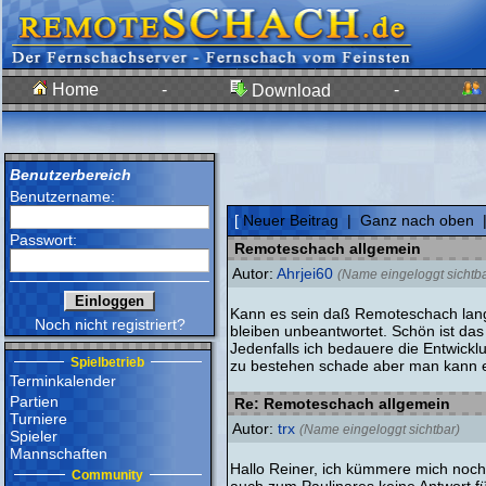
Home
-
-
Download
Benutzerbereich
Benutzername:
[
Neuer Beitrag
|
Ganz nach oben
Passwort:
Remoteschach allgemein
Autor:
Ahrjei60
(Name eingeloggt sichtba
Kann es sein daß Remoteschach langs
Noch nicht registriert?
bleiben unbeantwortet. Schön ist das 
Jedenfalls ich bedauere die Entwick
Spielbetrieb
zu bestehen schade aber man kann e
Terminkalender
Partien
Re: Remoteschach allgemein
Turniere
Autor:
trx
(Name eingeloggt sichtbar)
Spieler
Mannschaften
Hallo Reiner, ich kümmere mich noch 
Community