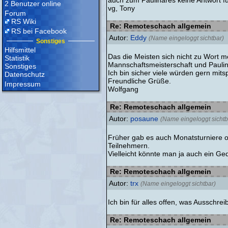
auch zum Paulinares keine Antwort fü
2 Benutzer online
vg, Tony
Forum
RS Wiki
Re: Remoteschach allgemein
RS bei Facebook
Autor:
Eddy
(Name eingeloggt sichtbar)
Sonstiges
Hilfsmittel
Das die Meisten sich nicht zu Wort m
Statistik
Mannschaftsmeisterschaft und Paulin
Sonstiges
Ich bin sicher viele würden gern mitsp
Datenschutz
Freundliche Grüße.
Impressum
Wolfgang
Re: Remoteschach allgemein
Autor:
posaune
(Name eingeloggt sichtb
Früher gab es auch Monatsturniere o
Teilnehmern.
Vielleicht könnte man ja auch ein Ged
Re: Remoteschach allgemein
Autor:
trx
(Name eingeloggt sichtbar)
Ich bin für alles offen, was Ausschr
Re: Remoteschach allgemein