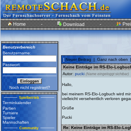
Home
-
-
Prei
Download
Benutzerbereich
Benutzername:
[
Neuer Beitrag
|
Ganz nach oben
Passwort:
Keine Einträge im RS-Elo-Logbuc
Autor:
pucki
(Name eingeloggt sichtbar)
Hallo,
Noch nicht registriert?
bei meinem RS-Elo-Logbuch wird mir a
Spielbetrieb
vielleicht versehentlich verloren geg
Terminkalender
Grüße
Partien
Turniere
Pucki
Spieler
Mannschaften
Re: Keine Einträge im RS-Elo-Lo
Community