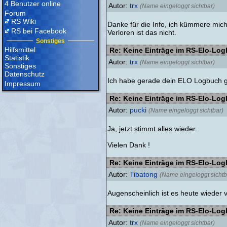
4 Benutzer online
Autor:
trx
(Name eingeloggt sichtbar)
Forum
RS Wiki
Danke für die Info, ich kümmere mic
RS bei Facebook
Verloren ist das nicht.
Sonstiges
Hilfsmittel
Re: Keine Einträge im RS-Elo-Lo
Statistik
Autor:
trx
(Name eingeloggt sichtbar)
Sonstiges
Datenschutz
Ich habe gerade dein ELO Logbuch gep
Impressum
Re: Keine Einträge im RS-Elo-Lo
Autor:
pucki
(Name eingeloggt sichtbar)
Ja, jetzt stimmt alles wieder.
Vielen Dank !
Re: Keine Einträge im RS-Elo-Lo
Autor:
Tibatong
(Name eingeloggt sichtb
Augenscheinlich ist es heute wieder
Re: Keine Einträge im RS-Elo-Lo
Autor:
trx
(Name eingeloggt sichtbar)