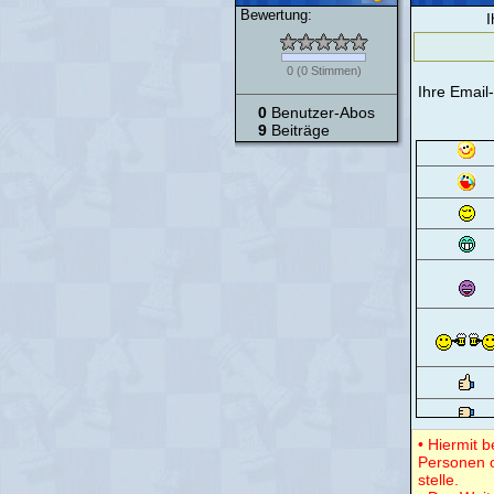
Bewertung:
I
0
(
0
Stimmen)
Ihre Email
0
Benutzer-Abos
9
Beiträge
• Hiermit 
Personen o
stelle.