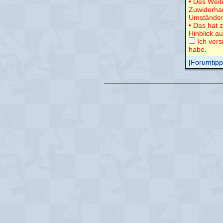
• Des Weit
Zuwiderha
Umständen
• Das hat 
Hinblick a
Ich vers
habe.
[Forumtipps