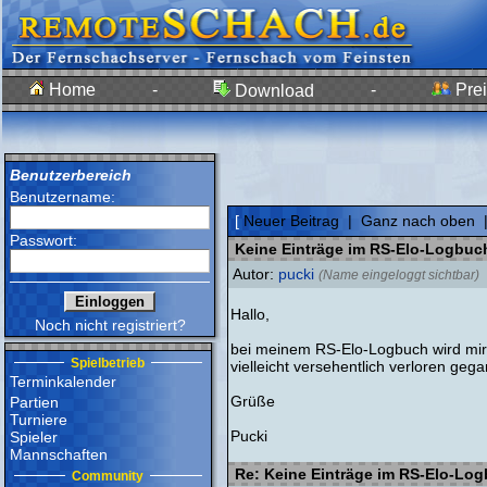
Home
-
-
Prei
Download
Benutzerbereich
Benutzername:
[
Neuer Beitrag
|
Ganz nach oben
Passwort:
Keine Einträge im RS-Elo-Logbuc
Autor:
pucki
(Name eingeloggt sichtbar)
Hallo,
Noch nicht registriert?
bei meinem RS-Elo-Logbuch wird mir a
Spielbetrieb
vielleicht versehentlich verloren geg
Terminkalender
Grüße
Partien
Turniere
Pucki
Spieler
Mannschaften
Re: Keine Einträge im RS-Elo-Lo
Community