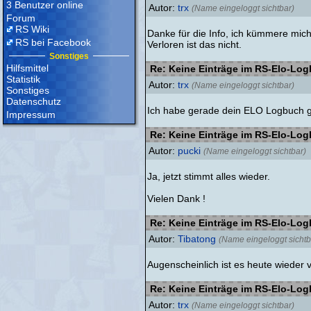
3 Benutzer online
Autor:
trx
(Name eingeloggt sichtbar)
Forum
RS Wiki
Danke für die Info, ich kümmere mic
RS bei Facebook
Verloren ist das nicht.
Sonstiges
Hilfsmittel
Re: Keine Einträge im RS-Elo-Lo
Statistik
Autor:
trx
(Name eingeloggt sichtbar)
Sonstiges
Datenschutz
Ich habe gerade dein ELO Logbuch gep
Impressum
Re: Keine Einträge im RS-Elo-Lo
Autor:
pucki
(Name eingeloggt sichtbar)
Ja, jetzt stimmt alles wieder.
Vielen Dank !
Re: Keine Einträge im RS-Elo-Lo
Autor:
Tibatong
(Name eingeloggt sichtb
Augenscheinlich ist es heute wieder
Re: Keine Einträge im RS-Elo-Lo
Autor:
trx
(Name eingeloggt sichtbar)