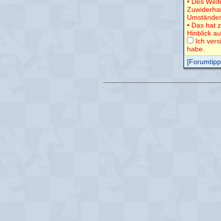
• Des Weit
Zuwiderha
Umständen
• Das hat 
Hinblick a
Ich vers
habe.
[Forumtipps