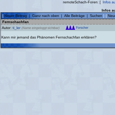
remoteSchach-Foren: [
Infos a
Infos a
[
Neuer Beitrag
|
Ganz nach oben
|
Alle Beiträge
|
Suchen
]
[
Neue
Fernschachfan
Autor:
ti_ler
Forscher
(Name eingeloggt sichtbar)
Kann mir jemand das Phänomen Fernschachfan erklären?