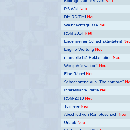
Beiträge zum RS-Wiki
Neu
RS Wiki
Neu
Die RS-Titel
Neu
Weihnachtsgrüsse
Neu
RSM 2014
Neu
Ende meiner Schachaktivitäten!
Ne
Engine-Wertung
Neu
manuelle BZ-Reklamation
Neu
Wie geht's weiter?
Neu
Eine Rätsel
Neu
Schachszene aus "The contract"
N
Interessante Partie
Neu
RSM-2013
Neu
Turniere
Neu
Abschied von Remoteschach
Neu
Urlaub
Neu