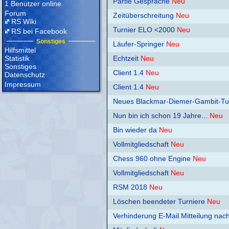
Partie Gespräche
Neu
1 Benutzer online
Forum
Zeitüberschreitung
Neu
RS Wiki
Turnier ELO <2000
Neu
RS bei Facebook
Sonstiges
Läufer-Springer
Neu
Hilfsmittel
Statistik
Echtzeit
Neu
Sonstiges
Client 1.4
Neu
Datenschutz
Impressum
Client 1.4
Neu
Neues Blackmar-Diemer-Gambit-Tu
Nun bin ich schon 19 Jahre...
Neu
Bin wieder da
Neu
Vollmitgliedschaft
Neu
Chess 960 ohne Engine
Neu
Vollmitgliedschaft
Neu
RSM 2018
Neu
Löschen beendeter Turniere
Neu
Verhinderung E-Mail.Mitteilung na