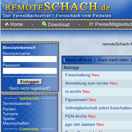
Home
-
-
Preise/Mitgliedsc
Download
remoteSchach-F
Benutzerbereich
Benutzername:
[
Neuer Beitrag
|
Ganz nach oben
Passwort:
Beiträge
Freischaltung
Neu
Anmeldung zum turnier
Neu
Noch nicht registriert?
rs-archiv
Neu
Spielbetrieb
Figurenwert
Neu
Terminkalender
Vollmitgliedschaft sofort freischalten
Partien
Turniere
PGN-Archiv
Neu
Spieler
Mannschaften
pgn cbh dateien
Neu
Community