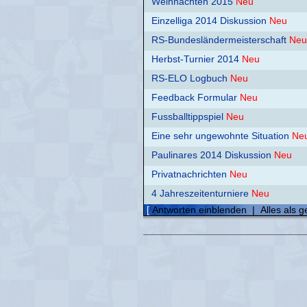
Weihnachten 2015
Neu
Einzelliga 2014 Diskussion
Neu
RS-Bundesländermeisterschaft
Neu
Herbst-Turnier 2014
Neu
RS-ELO Logbuch
Neu
Feedback Formular
Neu
Fussballtippspiel
Neu
Eine sehr ungewohnte Situation
Ne
Paulinares 2014 Diskussion
Neu
Privatnachrichten
Neu
4 Jahreszeitenturniere
Neu
[
Antworten einblenden
|
Alles als 