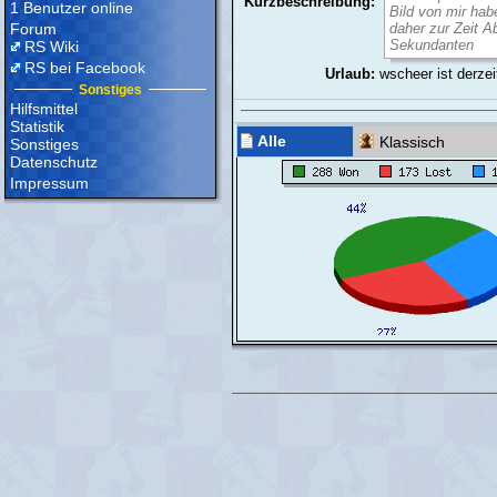
Kurzbeschreibung:
1 Benutzer online
Bild von mir habe
Forum
daher zur Zeit A
Sekundanten
RS Wiki
RS bei Facebook
Urlaub:
wscheer ist derzei
Sonstiges
Hilfsmittel
Statistik
Alle
Klassisch
Sonstiges
Datenschutz
Impressum