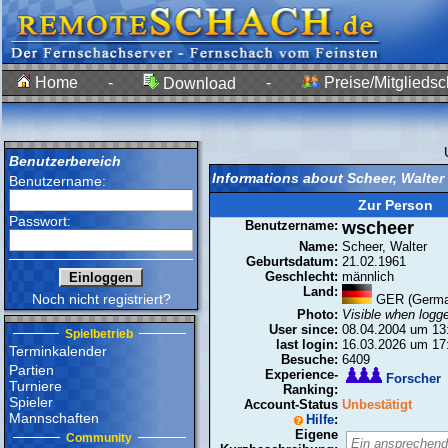
Home
-
-
Preise/Mitgliedsc
Download
Benutzerbereich
Informations about Scheer, Walter
Benutzername:
Zur Person
Passwort:
Benutzername:
wscheer
Name:
Scheer, Walter
Geburtsdatum:
21.02.1961
Geschlecht:
männlich
Land:
Noch nicht registriert?
GER (Germa
Photo:
Visible when logge
User since:
08.04.2004 um 13
Spielbetrieb
last login:
16.03.2026 um 17
Terminkalender
Besuche:
6409
Partien
Experience-
Forscher
Turniere
Ranking:
Spieler
Account-Status
Unbestätigt
Mannschaften
Hilfe
:
Eigene
Community
Ein ansprechend