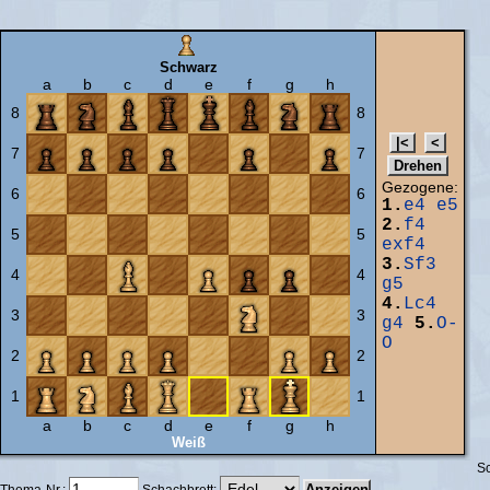
Schwarz
a
b
c
d
e
f
g
h
8
8
7
7
Gezogene:
6
6
1.
e4
e5
2.
f4
5
5
exf4
3.
Sf3
4
4
g5
4.
Lc4
3
3
g4
5.
O-
O
2
2
1
1
a
b
c
d
e
f
g
h
Weiß
Sc