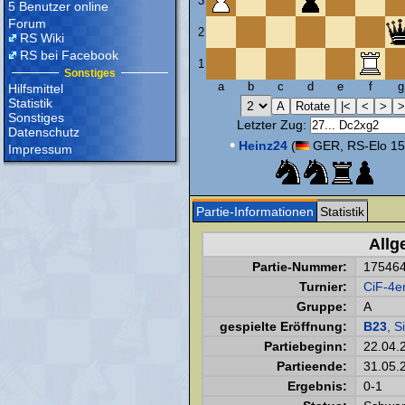
3
5 Benutzer online
Forum
2
RS Wiki
RS bei Facebook
1
Sonstiges
a
b
c
d
e
f
g
Hilfsmittel
Statistik
Sonstiges
Letzter Zug:
Datenschutz
•
Heinz24
(
GER, RS-Elo 15
Impressum
Partie-Informationen
Statistik
Allg
Partie-Nummer:
17546
Turnier:
CiF-4e
Gruppe:
A
gespielte Eröffnung:
B23
, S
Partiebeginn:
22.04.
Partieende:
31.05.
Ergebnis:
0-1