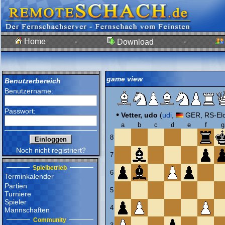
Home
-
-
Download
game view
Benutzerbereich
Benutzername:
Passwort:
•
Vetter, udo
(
udi
,
GER, RS-Elo
a
b
c
d
e
f
g
8
Noch nicht registriert?
7
Spielbetrieb
6
Terminkalender
Partien
5
Turniere
Spieler
4
Mannschaften
Community