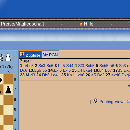
Preise/Mitgliedschaft
-
Hilfe
-
PGN
Zugliste
Züge:
1
.
e4
c5
2
.
Sc3
Sc6
3
.
Lb5
Sd4
4
.
Sf3
Sxb5
5
.
Sxb5
a6
6
.
Sc3
e
 1775)
Dc6
13
.
Lg5
b5
14
.
Lxf6
Lxf6
15
.
c4
bxa4
16
.
b4
Lb7
17
.
f3
Dx
h
23
.
f4
d3
24
.
Db6
Ld4+
25
.
Kh1
Lxb6
26
.
e5
Dc2
27
.
exd6
Dxg
8
7
6
[
Printing View
|
5
4