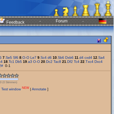
-
Forum
-
Feedback
6
7
.
Se5
Sf6
8
.
O-O
Le7
9
.
Sc4
d6
10
.
Sb6
Dxb6
11
.
d4
cxd4
12
.
Sa4
c4
18
.
Tc1
Db5
19
.
a3
O-O
20
.
Dc2
Tac8
21
.
Df2
Tc4
22
.
Txc4
Dxc4
2#
0-1
0
(
0
Stimmen)
NEW
Test window
|
Annotate
]