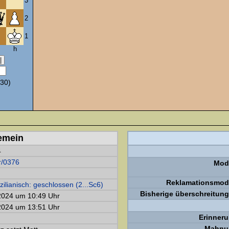
3
2
1
h
30)
emein
4
r/0376
Mod
Reklamationsmod
izilianisch: geschlossen (2...Sc6)
Bisherige überschreitun
2024 um 10:49 Uhr
2024 um 13:51 Uhr
Erinneru
Mahnu