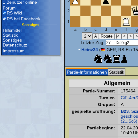
3
1 Benutzer online
Forum
2
RS Wiki
RS bei Facebook
1
Sonstiges
a
b
c
d
e
f
g
Hilfsmittel
Statistik
Sonstiges
Letzter Zug:
Datenschutz
•
Heinz24
(
GER, RS-Elo 15
Impressum
Partie-Informationen
Statistik
Allgemein
Partie-Nummer:
175464
Turnier:
CiF-4er/
Gruppe:
A
gespielte Eröffnung:
B23
, Siz
geschlo
(2...Sc6)
Partiebeginn:
22.04.2
10:49 Uh