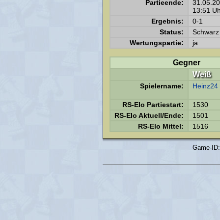
Partieende:
31.05.2
13:51 Uh
Ergebnis:
0-1
Status:
Schwarz 
Wertungspartie:
ja
Gegner
Weiß
Spielername:
Heinz24
RS-Elo Partiestart:
1530
RS-Elo Aktuell/Ende:
1501
RS-Elo Mittel:
1516
Game-ID