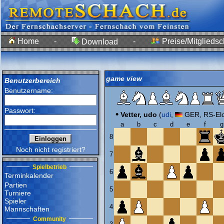
Home
-
-
Preise/Mitgliedsc
Download
game view
Benutzerbereich
Benutzername:
Passwort:
•
Vetter, udo
(
udi
,
GER, RS-Elo
a
b
c
d
e
f
g
8
Noch nicht registriert?
7
Spielbetrieb
6
Terminkalender
Partien
5
Turniere
Spieler
4
Mannschaften
Community