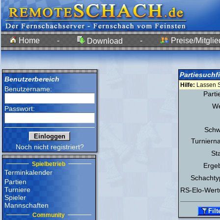
Home
-
-
Preise/Mitglie
Download
Partiesuchfi
Benutzerbereich
Hilfe:
Lassen Si
Benutzername:
Parti
We
Passwort:
Schw
Turniern
Noch nicht registriert?
St
Spielbetrieb
Ergeb
Terminkalender
Schachty
Partien
Turniere
RS-Elo-Wert
Spieler
Mannschaften
Community