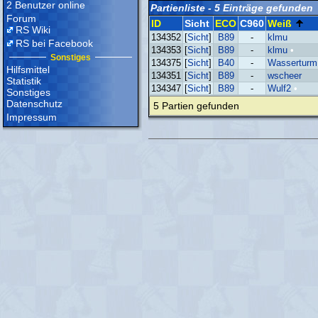
2 Benutzer online
Partienliste - 5 Einträge gefunden
Forum
ID
Sicht
ECO
C960
Weiß
RS Wiki
134352
[
Sicht
]
B89
-
klmu
RS bei Facebook
134353
[
Sicht
]
B89
-
klmu
•
Sonstiges
134375
[
Sicht
]
B40
-
Wasserturm
Hilfsmittel
134351
[
Sicht
]
B89
-
wscheer
Statistik
134347
[
Sicht
]
B89
-
Wulf2
•
Sonstiges
Datenschutz
5 Partien gefunden
Impressum