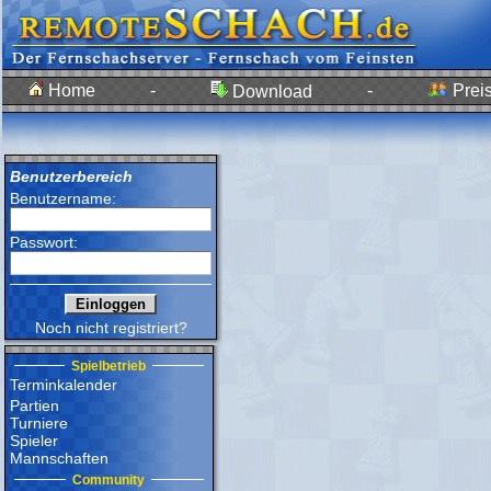
Home
-
-
Preis
Download
Benutzerbereich
Benutzername:
Passwort:
Noch nicht registriert?
Spielbetrieb
Terminkalender
Partien
Turniere
Spieler
Mannschaften
Community