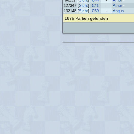
90251
[
Sicht
]
C44
-
Amor
•
127347
[
Sicht
]
C41
-
Amor
•
132148
[
Sicht
]
C69
-
Angus
1876 Partien gefunden