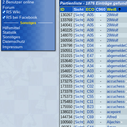
2 Benutzer online
Partienliste - 1876 Einträge gefun
Forum
ID
Sicht
ECO
C960
Weiß
RS Wiki
130267
[
Sicht
]
A05
-
29Wolf
RS bei Facebook
133769
[
Sicht
]
A09
-
29Wolf
Sonstiges
140041
[
Sicht
]
A05
-
29Wolf
Hilfsmittel
140225
[
Sicht
]
A08
-
29Wolf
Statistik
148070
[
Sicht
]
A05
-
29Wolf
Sonstiges
160556
[
Sicht
]
A08
-
29Wolf
Datenschutz
139798
[
Sicht
]
D34
-
abgemeldet
Impressum
150551
[
Sicht
]
A50
-
abgemeldet
151015
[
Sicht
]
E47
-
abgemeldet
153640
[
Sicht
]
A25
-
abgemeldet
153680
[
Sicht
]
A34
-
abgemeldet
154657
[
Sicht
]
A03
-
abgemeldet
155625
[
Sicht
]
A40
-
abgemeldet
173275
[
Sicht
]
C24
-
accuchess
173333
[
Sicht
]
C02
-
accuchess
173378
[
Sicht
]
C50
-
accuchess
175373
[
Sicht
]
C55
-
accuchess
175483
[
Sicht
]
C11
-
accuchess
175550
[
Sicht
]
B23
-
accuchess
138023
[
Sicht
]
D35
-
acepoint
144734
[
Sicht
]
C69
-
Alfred
•
100560
[
Sicht
]
A00
-
Aljechin
•