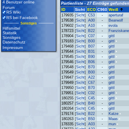
4 Benutzer online
Partienliste - 27 Einträge gefunde
Forum
ID
Sicht
ECO
C960
Weiß
RS Wiki
179935
[
Sicht
]
C53
-
aperturaf
RS bei Facebook
179538
[
Sicht
]
A00
-
Bearwolf
Sonstiges
179602
[
Sicht
]
A10
-
evola
Hilfsmittel
178723
[
Sicht
]
B22
-
Franziskane
Statistik
178904
[
Sicht
]
C07
-
gittl
Sonstiges
179183
[
Sicht
]
B00
-
gittl
•
Datenschutz
179468
[
Sicht
]
B07
-
gittl
Impressum
179544
[
Sicht
]
B31
-
gittl
•
179545
[
Sicht
]
B90
-
gittl
•
179546
[
Sicht
]
B06
-
gittl
•
179548
[
Sicht
]
B70
-
gittl
179549
[
Sicht
]
B00
-
gittl
179947
[
Sicht
]
A22
-
gittl
179949
[
Sicht
]
C67
-
gittl
179950
[
Sicht
]
B70
-
gittl
179951
[
Sicht
]
C02
-
gittl
•
180255
[
Sicht
]
C45
-
gittl
•
180257
[
Sicht
]
B40
-
gittl
180264
[
Sicht
]
C45
-
gittl
179174
[
Sicht
]
B22
-
Katze
•
180263
[
Sicht
]
B50
-
Maas
•
178335
[
Sicht
]
A03
-
mun
•