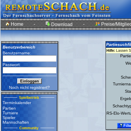
Home
-
-
Preise/Mitglie
Download
Partiesuchfil
Benutzerbereich
Hilfe:
Lassen Sie
Benutzername:
Partie
We
Passwort:
Schw
Turniern
Noch nicht registriert?
Sta
Spielbetrieb
Ergeb
Terminkalender
Schachty
Partien
Turniere
RS-Elo-Wert
Spieler
Mannschaften
Community