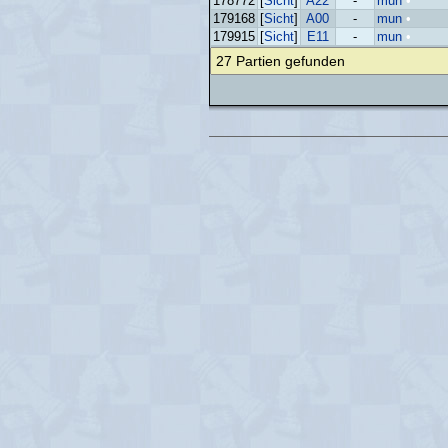
178772
[
Sicht
]
A22
-
mun
•
179168
[
Sicht
]
A00
-
mun
•
179915
[
Sicht
]
E11
-
mun
•
27 Partien gefunden