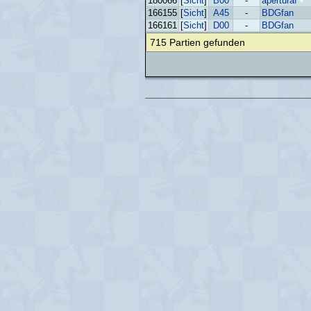
180066
[
Sicht
]
B00
-
aperturaf
•
166155
[
Sicht
]
A45
-
BDGfan
166161
[
Sicht
]
D00
-
BDGfan
715 Partien gefunden