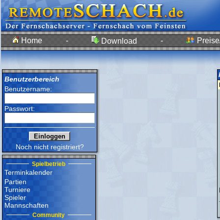
Home
-
-
Preise/
Download
Benutzerbereich
Benutzername:
Passwort:
Noch nicht registriert?
Spielbetrieb
Terminkalender
Partien
Turniere
Spieler
Mannschaften
Community