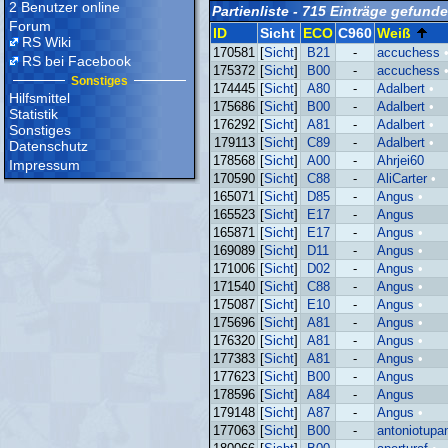
2 Benutzer online
Partienliste - 715 Einträge gefund
Forum
ID
Sicht
ECO
C960
Weiß
RS Wiki
170581
[
Sicht
]
B21
-
accuchess
RS bei Facebook
175372
[
Sicht
]
B00
-
accuchess
Sonstiges
174445
[
Sicht
]
A80
-
Adalbert
•
Hilfsmittel
175686
[
Sicht
]
B00
-
Adalbert
•
Statistik
176292
[
Sicht
]
A81
-
Adalbert
•
Sonstiges
179113
[
Sicht
]
C89
-
Adalbert
•
Datenschutz
178568
[
Sicht
]
A00
-
Ahrjei60
Impressum
170590
[
Sicht
]
C88
-
AliCarter
•
165071
[
Sicht
]
D85
-
Angus
•
165523
[
Sicht
]
E17
-
Angus
165871
[
Sicht
]
E17
-
Angus
•
169089
[
Sicht
]
D11
-
Angus
•
171006
[
Sicht
]
D02
-
Angus
•
171540
[
Sicht
]
C88
-
Angus
•
175087
[
Sicht
]
E10
-
Angus
•
175696
[
Sicht
]
A81
-
Angus
•
176320
[
Sicht
]
A81
-
Angus
•
177383
[
Sicht
]
A81
-
Angus
•
177623
[
Sicht
]
B00
-
Angus
178596
[
Sicht
]
A84
-
Angus
179148
[
Sicht
]
A87
-
Angus
•
177063
[
Sicht
]
B00
-
antoniotupa